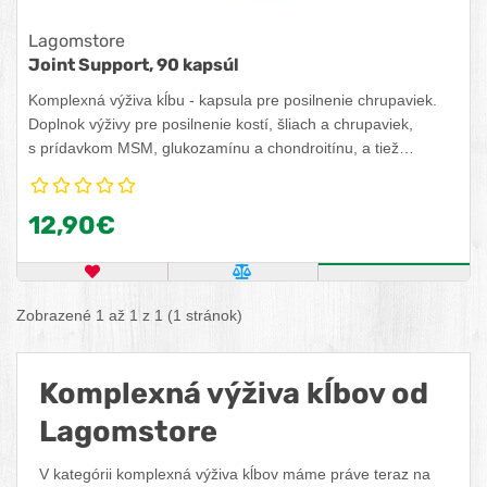
Lagomstore
Joint Support, 90 kapsúl
Komplexná výživa kĺbu - kapsula pre posilnenie chrupaviek.
Doplnok výživy pre posilnenie kostí, šliach a chrupaviek,
s prídavkom MSM, glukozamínu a chondroitínu, a tiež
vitamínu E a vitamínu C. Joint Support doplnok výživy
v kapsľovej forme s chondroitínom, glukozamínom, MSM,
12,90€
a vitamínom E. Pre podporu šliach a chrupaviek obsahuje aj
vitamín C.
OBĽÚBENÝ PRODUKT
POROVNAŤ PRODUKT
KÚPIŤ
Zobrazené 1 až 1 z 1 (1 stránok)
Komplexná výživa kĺbov od
Lagomstore
V kategórii komplexná výživa kĺbov máme práve teraz na