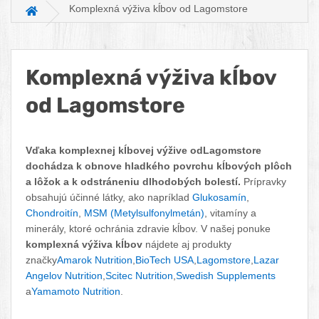
Komplexná výživa kĺbov od Lagomstore
Hlavná stránka
Komplexná výživa kĺbov
od Lagomstore
Facebook
Twitter
Pinterest
LinkedIn
Tumblr
reddit
Vďaka komplexnej kĺbovej výžive odLagomstore
dochádza k obnove hladkého povrchu kĺbových plôch
a lôžok a k odstráneniu dlhodobých bolestí.
Prípravky
obsahujú účinné látky, ako napríklad
Glukosamín
,
Chondroitín
,
MSM (Metylsulfonylmetán)
, vitamíny a
minerály, ktoré ochránia zdravie kĺbov. V našej ponuke
komplexná výživa kĺbov
nájdete aj produkty
značky
Amarok Nutrition
,
BioTech USA
,
Lagomstore
,
Lazar
Angelov Nutrition
,
Scitec Nutrition
,
Swedish Supplements
a
Yamamoto Nutrition
.