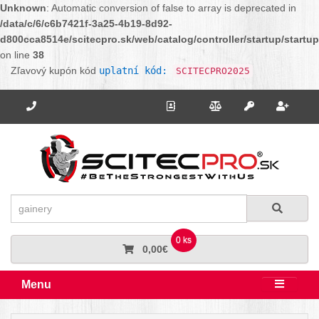
Unknown
: Automatic conversion of false to array is deprecated in
/data/c/6/c6b7421f-3a25-4b19-8d92-
d800cca8514e/scitecpro.sk/web/catalog/controller/startup/startu
on line
38
Zľavový kupón kód
uplatní kód:
SCITECPRO2025
Potrebujete poradiť? Zavolajte nám.
+421 910 664 456
Kontakt
Porovnanie
Regi
Prihlásiť sa
Hľadať
Hľadať
0 ks
0,00€
Menu
Rozbali