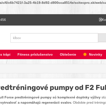
ta/c/6/c6b7421f-3a25-4b19-8d92-d800cca8514e/scitecpro.sk/web/cat
 456
Ko
Hľadať
s trápi
Fitness príslušenstvo
Oblečenie
Novinky
edtréningové pumpy od F2 Ful
ull Force predtréningové pumpy sú komplexné doplnky výživy
slú
, vytrvalosť a napomáhajú regenerácii svalov.
Obdobie pred tréningo