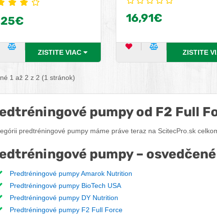
oru obzvlášť intenzívnych
16,91€
ingov vyberané a dávkované s
,25€
ou dôslednosťou.
zpečuje okrem kofeínu aj
íny a minerálne látky,
ĽÚBENÝ PRODUKT
POROVNAŤ PRODUKT
OBĽÚBENÝ PRODUKT
POROVNAŤ PRO
ZISTITE VIAC
ZISTITE V
pievajúce k množstvu
čných fyziologických funkcii:
é 1 až 2 z 2 (1 stránok)
k, niacín, a vitamín B12
ievajú k tlmeniu únavy a
u vyčerpanosti, k normálnej
edtréningové pumpy od F2 Full F
be energie výmenou látok a k
nej činnosti imunitného a
tegórii predtréningové pumpy máme práve teraz na ScitecPro.sk celkom
ového systému.
edtréningové pumpy – osvedčené
Predtréningové pumpy Amarok Nutrition
Predtréningové pumpy BioTech USA
Predtréningové pumpy DY Nutrition
Predtréningové pumpy F2 Full Force