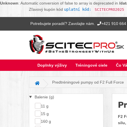
Unknown
: Automatic conversion of false to array is deprecated in
/da
Zľavový kupón kód
uplatní kód:
SCITECPRO2025
Potrebujete poradiť? Zavolajte nám.
+421 910 664
Doplnky výživy
Tréningové ciele
Čo Vá
Predtréningové pumpy od F2 Full Force
Hlavná stránka
Balenie (g)
Pr
11 g
15 g
F2 F
160 g
silu