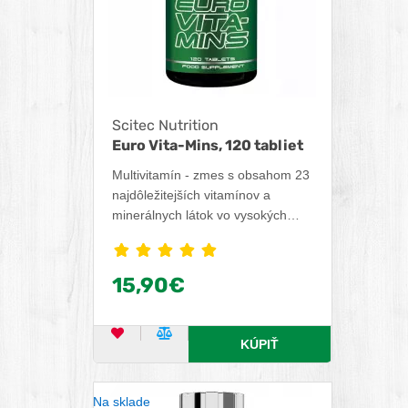
Scitec Nutrition
Euro Vita-Mins, 120 tabliet
Multivitamín - zmes s obsahom 23
najdôležitejších vitamínov a
minerálnych látok vo vysokých
dávkach. Medzi najdôležitejšie
vitamíny patrí Vitamín C, ktorý
prispieva k normálnej funkcii
15,90€
imunitného a nervového systému
a prispieva k zníženiu únavy a
vyčerpania. Vitamín B2 podporuje
OBĽÚBENÝ PRODUKT
POROVNAŤ PRODUKT
KÚPIŤ
správnu funkciu zraku. Medzi
dôležité minerálne látky patrí
zinok, ktorý podporuje plodnosť a
Na sklade