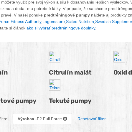
 môžete využiť pre svoj výkon a silu k dosahovaniu lepších výsledkov. V
nizmu a dodať mu potrebné látky. V prípade, že sa chcete pred tréngo
o pravé. V našej ponuke
predtréningové pumpy
nájdete aj produkty z
Force
,
Fitness Authority
,
Lagomstore
,
Scitec Nutrition
,
Swedish Supplemen
tajte si článok
ako si vybrať predtréningové doplnky
.
kategórie predtréningové pumpy
nín
Citrulín malát
Oxid 
etové pumpy
Tekuté pumpy
iltre:
Výrobca
-F2 Full Force
Resetovať filter