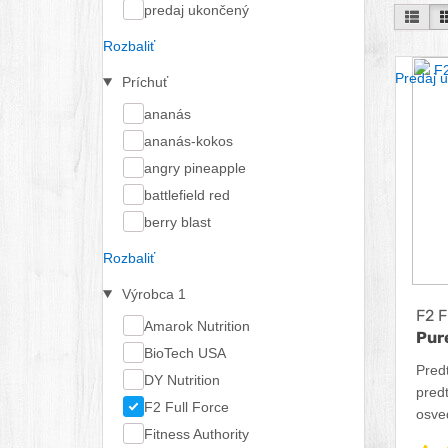
predaj ukončený
Pod 
Rozbaliť
Predaj 
Príchuť
ananás
ananás-kokos
angry pineapple
battlefield red
berry blast
Rozbaliť
Výrobca
1
F2 F
Amarok Nutrition
Pur
BioTech USA
Pred
DY Nutrition
pred
F2 Full Force
osve
Fitness Authority
účinn