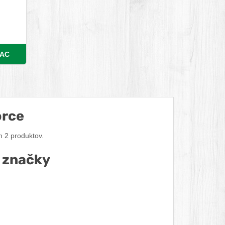
DUKT
IAC
orce
 2 produktov.
 značky