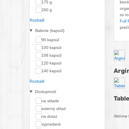
175 g
ktoré
orga
260 g
sú t
Rozbaliť
Full 
prečí
Balenie (kapsúl)
90 kapsúl
100 kapsúl
Pod
108 kapsúl
120 kapsúl
Argi
140 kapsúl
Rozbaliť
Dostupnosť
Tabl
na sklade
externý sklad
Aktívne f
na dotaz
vypredané