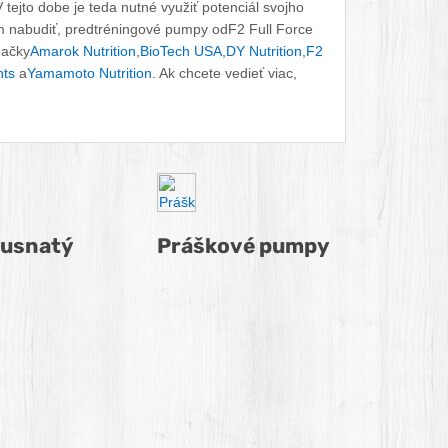
 tejto dobe je teda nutné využiť potenciál svojho
m nabudiť, predtréningové pumpy odF2 Full Force
načky
Amarok Nutrition
,
BioTech USA
,
DY Nutrition
,
F2
ts
a
Yamamoto Nutrition
. Ak chcete vedieť viac,
dusnatý
Práškové pumpy