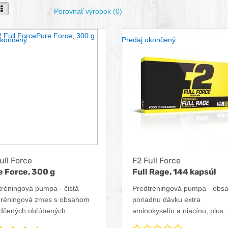
seba
Vedľa seba
Porovnať výrobok (0)
ukončený
Predaj ukončený
ull Force
F2 Full Force
e Force, 300 g
Full Rage, 144 kapsúl
tréningová pumpa - čistá
Predtréningová pumpa - obs
tréningová zmes s obsahom
poriadnu dávku extra
dčených obľúbených
aminokyselín a niacínu, plus
ých látok, ktoré boli pre
arginín alfa ketoglutarát.