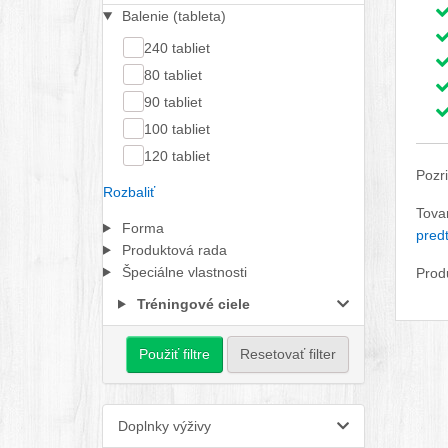
Balenie (tableta)
240 tabliet
80 tabliet
90 tabliet
100 tabliet
120 tabliet
Pozri
Rozbaliť
Tova
Forma
pred
Produktová rada
Špeciálne vlastnosti
Prod
Tréningové ciele
Použiť filtre
Resetovať filter
Doplnky výživy