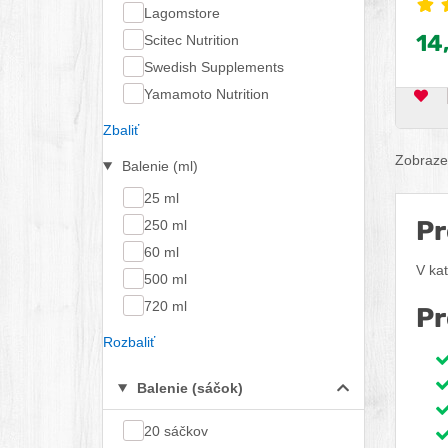
podp
Lagomstore
trén
14
Scitec Nutrition
veľk
Swedish Supplements
Zabe
Yamamoto Nutrition
vitam
OB
pris
Zbaliť
užito
Zobrazen
horčí
Balenie (ml)
prisp
25 ml
pocit
Pr
250 ml
tvor
60 ml
správ
V ka
nerv
500 ml
720 ml
Pr
Rozbaliť
Balenie (sáčok)
20 sáčkov