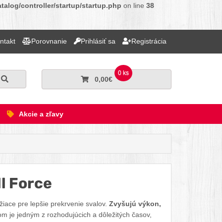
alog/controller/startup/startup.php
on line
38
ntakt
Porovnanie
Prihlásiť sa
Registrácia
0 ks
Hľadať
0,00€
Akcie a zľavy
l Force
Facebook
Twitter
Pinterest
LinkedIn
Tumblr
reddit
žiace pre lepšie prekrvenie svalov.
Zvyšujú výkon,
m je jedným z rozhodujúcich a dôležitých časov,