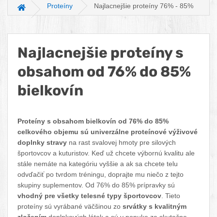
Proteíny
Najlacnejšie proteíny 76% - 85%
Hlavná stránka
Najlacnejšie proteíny s
obsahom od 76% do 85%
bielkovín
Facebook
Twitter
Pinterest
LinkedIn
Tumblr
reddit
Proteíny s obsahom bielkovín od 76% do 85%
celkového objemu sú univerzálne proteínové výživové
doplnky stravy
na rast svalovej hmoty pre silových
športovcov a kuturistov. Keď už chcete výbornú kvalitu ale
stále nemáte na kategóriu vyššie a ak sa chcete telu
odvďačiť po tvrdom tréningu, doprajte mu niečo z tejto
skupiny suplementov. Od 76% do 85% prípravky sú
vhodný pre všetky telesné typy športovcov
. Tieto
proteíny sú vyrábané väčšinou zo
srvátky s kvalitným