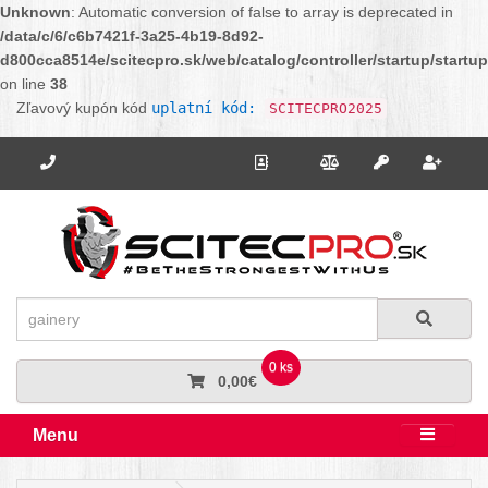
Unknown
: Automatic conversion of false to array is deprecated in
/data/c/6/c6b7421f-3a25-4b19-8d92-
d800cca8514e/scitecpro.sk/web/catalog/controller/startup/startu
on line
38
Zľavový kupón kód
uplatní kód:
SCITECPRO2025
Potrebujete poradiť? Zavolajte nám.
+421 910 664 456
Kontakt
Porovnanie
Regi
Prihlásiť sa
Hľadať
Hľadať
0 ks
0,00€
Menu
Rozbali