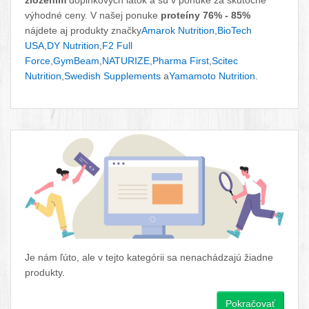
zložením
doplnkových látok a sú v ponuke za skutočne
výhodné ceny. V našej ponuke
proteíny 76% - 85%
nájdete aj produkty značky
Amarok Nutrition
,
BioTech
USA
,
DY Nutrition
,
F2 Full
Force
,
GymBeam
,
NATURIZE
,
Pharma First
,
Scitec
Nutrition
,
Swedish Supplements
a
Yamamoto Nutrition
.
Je nám ľúto, ale v tejto kategórii sa nenachádzajú žiadne
produkty.
Pokračovať