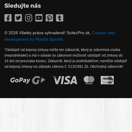
Sledujte nás
Facebook
Twitter
Instagram
YouTube
Pinterest
Tumblr
© 2026 Všetky práva vyhradené! ScitecPro.sk,
Custom web
development by Playful Sparkle
*Odstúpiť od kúpnej zmluvy môže len zákazník, ktorý je súkromná osoba
(nepodnikateľ) a má v súlade so zákonom možnosť odstúpiť od zmluvy do
14 dní od prevzatia tovaru. Zákazník, ktorý je podnikateľom, nemôže odstúpiť
od kúpnej zmluvy na základe zákona č. 513/1991 Zb. Obchodný zákonník!
Možnosti online platby