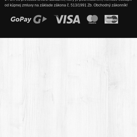
od kúpnej zmluvy na základe zákona č. 513/1991 Zb. Obchodný zákonník!
Možnosti online platby