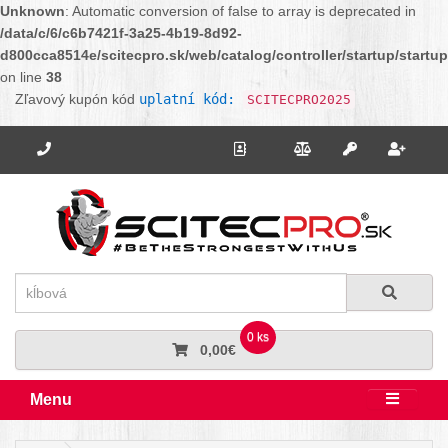
Unknown
: Automatic conversion of false to array is deprecated in
/data/c/6/c6b7421f-3a25-4b19-8d92-
d800cca8514e/scitecpro.sk/web/catalog/controller/startup/startu
on line
38
Zľavový kupón kód
uplatní kód:
SCITECPRO2025
Potrebujete poradiť? Zavolajte nám.
+421 910 664 456
Kontakt
Porovnanie
Regi
Prihlásiť sa
Hľadať
Hľadať
0 ks
0,00€
Menu
Rozbali