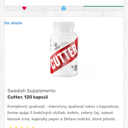
OBĽÚBENÝ PRODUKT
POROVNAŤ PRODUKT
KÚPIŤ
Na sklade
Swedish Supplements
Cutter, 120 kapsúl
Komplexný spaľovač - intenzívny spaľovač tukov v kapsulovej
forme spája 5 funkčných zložiek: kofeín, zelený čaj, zelené
kávové zrná, kajenský peper a žihľavu indickú, ktoré pôsobia
synergicky.