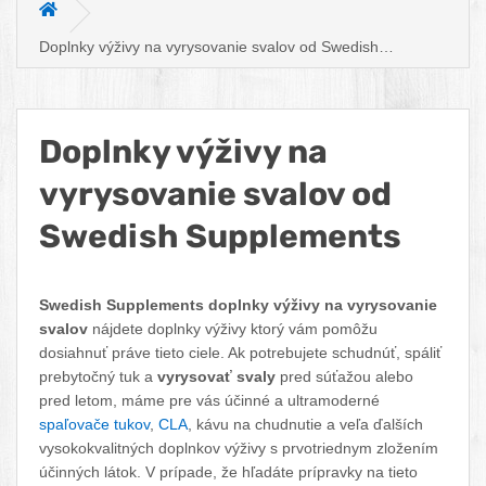
Hlavná stránka
Doplnky výživy na vyrysovanie svalov od Swedish
Supplements
Doplnky výživy na
vyrysovanie svalov od
Swedish Supplements
Facebook
Twitter
Pinterest
LinkedIn
Tumblr
reddit
Swedish Supplements doplnky výživy na vyrysovanie
svalov
nájdete doplnky výživy ktorý vám pomôžu
dosiahnuť práve tieto ciele. Ak potrebujete schudnúť, spáliť
prebytočný tuk a
vyrysovať svaly
pred súťažou alebo
pred letom, máme pre vás účinné a ultramoderné
spaľovače tukov
,
CLA
, kávu na chudnutie a veľa ďalších
vysokokvalitných doplnkov výživy s prvotriednym zložením
účinných látok. V prípade, že hľadáte prípravky na tieto