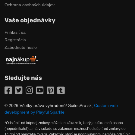
Ochrana osobných údajov
Vaše objednávky
Prihlásiť sa
Registrácia
Zabudnuté heslo
Sledujte nás
Facebook
Twitter
Instagram
YouTube
Pinterest
Tumblr
© 2026 Všetky práva vyhradené! ScitecPro.sk,
Custom web
development by Playful Sparkle
*Odstúpiť od kúpnej zmluvy môže len zákazník, ktorý je súkromná osoba
(nepodnikateľ) a má v súlade so zákonom možnosť odstúpiť od zmluvy do
14 dní od prevzatia tovaru. Zákazník, ktorý je podnikateľom, nemôže odstúpiť