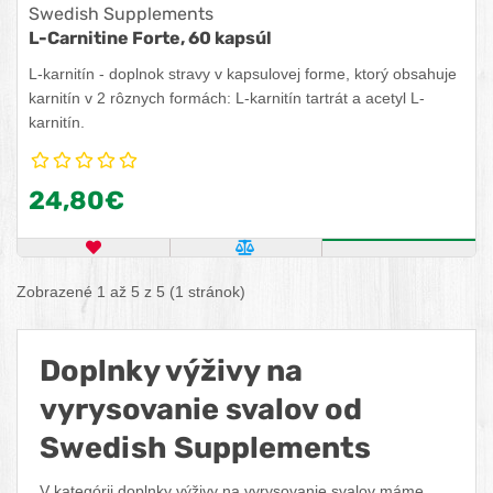
Swedish Supplements
L-Carnitine Forte, 60 kapsúl
L-karnitín - doplnok stravy v kapsulovej forme, ktorý obsahuje
karnitín v 2 rôznych formách: L-karnitín tartrát a acetyl L-
karnitín.
24,80€
OBĽÚBENÝ PRODUKT
POROVNAŤ PRODUKT
ZISTITE VIA
Zobrazené 1 až 5 z 5 (1 stránok)
Doplnky výživy na
vyrysovanie svalov od
Swedish Supplements
V kategórii doplnky výživy na vyrysovanie svalov máme