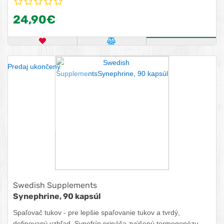
24,90€
OBĽÚBENÝ PRODUKT
POROVNAŤ PRODUKT
KÚPIŤ
Predaj ukončený
Swedish Supplements
Synephrine, 90 kapsúl
Spaľovač tukov - pre lepšie spaľovanie tukov a tvrdý,
definovaný vzhľad. Synefrín prináša zvýšenú termogenézu,