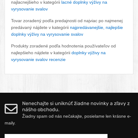
najlacnejšieho v kategórii
lacné doplnky výživy na
vyrysovanie svalov
Tovar zoradený podľa predajnosti od najviac po najmenej
predávaný nájdete v kategórii
najpredávanejšie, najlepšie
doplnky výživy na vyrysovanie svalov
Produkty zoradené podľa hodnotenia používateľov od
najlepšieho nájdete v kategórii
doplnky výživy na
vyrysovanie svalov recenzie
Nenechajte si uniknúť žiadne novinky a zľavy z
nášho obchodu.
Žiadny spam od nás nečakajte, posielame len krásne e-
maily.