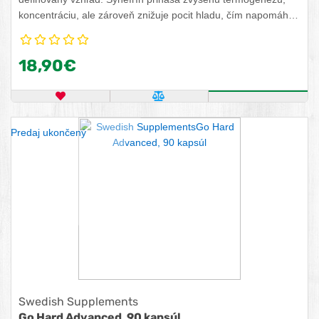
koncentráciu, ale zároveň znižuje pocit hladu, čím napomáha
spaľovaniu tukov.
18,90€
OBĽÚBENÝ PRODUKT
POROVNAŤ PRODUKT
ZISTITE VIA
Predaj ukončený
Swedish Supplements
Go Hard Advanced, 90 kapsúl