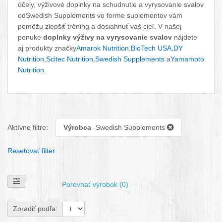
účely, výživové doplnky na schudnutie a vyrysovanie svalov
odSwedish Supplements vo forme suplementov vám
pomôžu zlepšiť tréning a dosiahnuť váš cieľ. V našej
ponuke
doplnky výživy na vyrysovanie svalov
nájdete
aj produkty značky
Amarok Nutrition
,
BioTech USA
,
DY
Nutrition
,
Scitec Nutrition
,
Swedish Supplements
a
Yamamoto
Nutrition
.
Aktívne filtre:
Výrobca
-Swedish Supplements
Resetovať filter
Zobraziť filtre
Porovnať výrobok (0)
Zoradiť podľa: