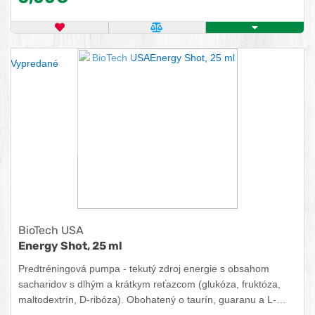
OBĽÚBENÝ PRODUKT
POROVNAŤ PRODUKT
ZISTITE VIAC
Vypredané
BioTech USA
Energy Shot, 25 ml
Predtréningová pumpa - tekutý zdroj energie s obsahom
sacharidov s dlhým a krátkym reťazcom (glukóza, fruktóza,
maltodextrín, D-ribóza). Obohatený o taurín, guaranu a L-