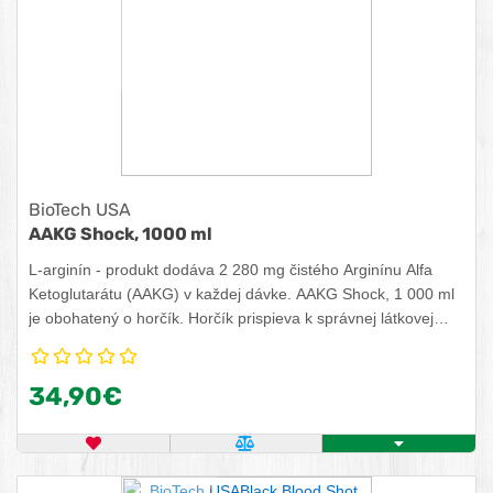
BioTech USA
AAKG Shock, 1000 ml
L-arginín - produkt dodáva 2 280 mg čistého Arginínu Alfa
Ketoglutarátu (AAKG) v každej dávke. AAKG Shock, 1 000 ml
je obohatený o horčík. Horčík prispieva k správnej látkovej
premene dôležitej pre tvorbu energie, k zníženiu vyčerpania a
únavy, k správnemu fungovaniu svalov a k normálnej syntéze
34,90€
bielkovín.
OBĽÚBENÝ PRODUKT
POROVNAŤ PRODUKT
KÚPIŤ