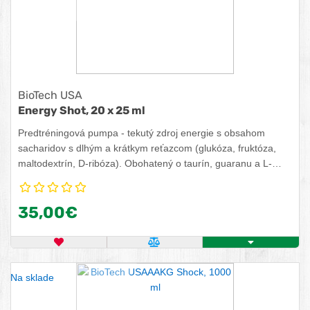
BioTech USA
Energy Shot, 20 x 25 ml
Predtréningová pumpa - tekutý zdroj energie s obsahom
sacharidov s dlhým a krátkym reťazcom (glukóza, fruktóza,
maltodextrín, D-ribóza). Obohatený o taurín, guaranu a L-
arginín. Pridaný horčík pomáha znižovať únavu a vyčerpanie,
prispieva k rovnováhe elektrolytov a k správnej látkovej
35,00€
premene dôležitej pre tvorbu energie.
OBĽÚBENÝ PRODUKT
POROVNAŤ PRODUKT
KÚPIŤ
Na sklade