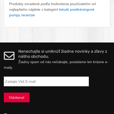
Produkty zoradené podľa hodnotenia používateľov od
najlepšieho nájdete v kategórii
tekuté predtréningové
pumpy recenzie
Nenechajte si uniknúť žiadne novinky a zľavy z
nášho obchodu.
Žiadny spam od nás nečakajte, posielame len krásne e-
maily.