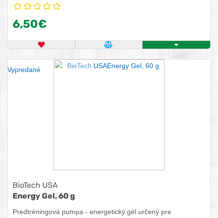
arginín. Pridaný horčík pomáha znižovať únavu a vyčerpanie,
prispieva k rovnováhe elektrolytov a k správnej látkovej
6,50€
premene dôležitej pre tvorbu energie.
OBĽÚBENÝ PRODUKT
POROVNAŤ PRODUKT
ZISTITE VIAC
Vypredané
BioTech USA
Energy Gel, 60 g
Predtréningová pumpa - energetický gél určený pre