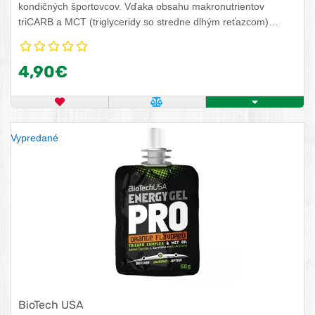
kondičných športovcov. Vďaka obsahu makronutrientov
triCARB a MCT (triglyceridy so stredne dlhým reťazcom)
doplní energiu, spotrebovanú počas vyčerpávajúcej športovej
aktivity. triCARB je trojzložková zmes sacharidov, ktorá
4,90€
zabezpečí okamžitú energiu pre organizmus, kým MCT tvoria
mastné kyseliny, ktoré sú zdrojom dlhodobej energie. Energy
Gel okrem taurínu a L-karnitínu dodá organizmu aj vitamín B6
OBĽÚBENÝ PRODUKT
POROVNAŤ PRODUKT
ZISTITE VIAC
a sodík.
Vypredané
BioTech USA