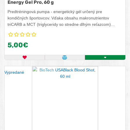
Energy Gel Pro, 60 g
Predtréningová pumpa - energetický gél určený pre
kondičných športovcov. Vďaka obsahu makronutrientov
triCARB a MCT (triglyceridy so stredne dlhým reťazcom)
doplní energiu, spotrebovanú počas vyčerpávajúcej športovej
aktivity. triCARB je trojzložková zmes sacharidov, ktorá
5,00€
zabezpečí okamžitú energiu pre organizmus, kým MCT tvoria
mastné kyseliny, ktoré sú zdrojom dlhodobej energie. Energy
Gel PRO okrem taurínu a L-karnitínu dodá organizmu aj L-
OBĽÚBENÝ PRODUKT
POROVNAŤ PRODUKT
ZISTITE VIAC
arginín, vitamín B6, horčík a sodík.
Vypredané