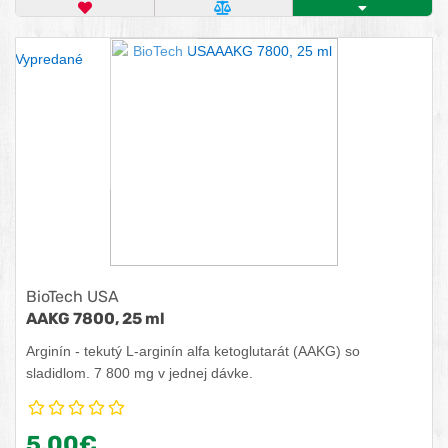
OBĽÚBENÝ PRODUKT
POROVNAŤ PRODUKT
KÚPIŤ
Vypredané
BioTech USA
AAKG 7800, 25 ml
Arginín - tekutý L-arginín alfa ketoglutarát (AAKG) so
sladidlom. 7 800 mg v jednej dávke.
5,00€