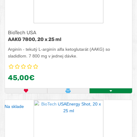
BioTech USA
AAKG 7800, 20 x 25 ml
Arginín - tekutý L-arginín alfa ketoglutarát (AAKG) so
sladidlom. 7 800 mg v jednej dávke.
45,00€
OBĽÚBENÝ PRODUKT
POROVNAŤ PRODUKT
KÚPIŤ
Na sklade