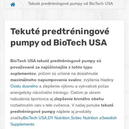
Tekuté predtréningové pumpy od BioTech USA
Hlavná stránka
Tekuté predtréningové
pumpy od BioTech USA
Facebook
Twitter
Pinterest
LinkedIn
Tumblr
reddit
BioTech USA tekuté predtréningové pumpy sú
považované za najúčinnejšie z tohto typu
suplementov
, pričom sú určené na dosiahnutie
maximálneho napumpovania svalov
, zvýšenia hladiny
Oxidu dusného
a zlepšenie výkonu a vytrvalosti počas
energeticky náročného tréningu. Cieľom je okrem
nabudenia športovca aj
zlepšenie krvného obehu
roztiahnutím ciev v tele cvičenca. V našej ponuke
tekuté
predtréningové pumpy
nájdete aj produkty
značky
BioTech USA
,
DY Nutrition
,
Scitec Nutrition
a
Swedish
Supplements
.