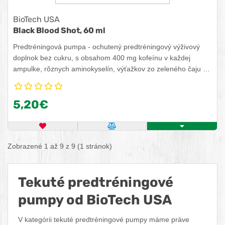
BioTech USA
Black Blood Shot, 60 ml
Predtréningová pumpa - ochutený predtréningový výživový
doplnok bez cukru, s obsahom 400 mg kofeínu v každej
ampulke, rôznych aminokyselín, výťažkov zo zeleného čaju a
sladidiel.
5,20€
OBĽÚBENÝ PRODUKT
POROVNAŤ PRODUKT
ZISTITE VIAC
Zobrazené 1 až 9 z 9 (1 stránok)
Tekuté predtréningové
pumpy od BioTech USA
V kategórii tekuté predtréningové pumpy máme práve