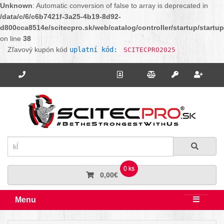
Unknown
: Automatic conversion of false to array is deprecated in
/data/c/6/c6b7421f-3a25-4b19-8d92-
d800cca8514e/scitecpro.sk/web/catalog/controller/startup/startu
on line
38
Zľavový kupón kód
uplatní kód:
SCITECPRO2025
Potrebujete poradiť? Zavolajte nám.
+421 910 664 456
Kontakt
Porovnanie
Regi
Prihlásiť sa
Hľadať
Hľadať
0 ks
0,00€
Menu
Rozbali