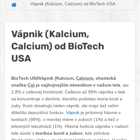
Vápnik (Kalcium, Calcium) od BioTech USA
Hlavná stránka
Vápnik (Kalcium,
Calcium) od BioTech
USA
Facebook
Twitter
Pinterest
LinkedIn
Tumblr
reddit
BioTech USAVápnik (Kalcium,
Calcium
, chemická
značka
Ca
) je najhojnejším minerálom v našom tele
, asi
1,8% z celkovej hmotnosti. Celkovo až 99% vápnika v tele
sa koncentruje v dentíne, ktorého podstatu tvoria kosti a
zuby. Kosti obsahujú nielen vápnik, ale majú tiež veľmi
dôležitú depozičnú funkciu.
Vápnik
je prítomný hlavne v
kostiach (98%), v menšej miere v zuboch (1%) a tiež v
telesných tekutinách (1%). Hlavná funkcia vápnika v našom
tele súvisí s
tvorbou kostí a zubov
, kde zohráva