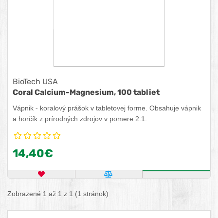
BioTech USA
Coral Calcium-Magnesium, 100 tabliet
Vápnik - koralový prášok v tabletovej forme. Obsahuje vápnik
a horčík z prírodných zdrojov v pomere 2:1.
14,40€
OBĽÚBENÝ PRODUKT
POROVNAŤ PRODUKT
ZISTITE VIA
Zobrazené 1 až 1 z 1 (1 stránok)