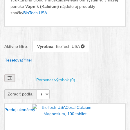
štrukturálnu úlohu v muskuloskeletálnom systéme. V našej
ponuke
Vápnik (Kalcium)
nájdete aj produkty
značky
BioTech USA
.
Aktívne filtre:
Výrobca
-BioTech USA
Resetovať filter
Zobraziť filtre
Porovnať výrobok (0)
Zoradiť podľa:
Predaj ukončený