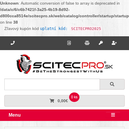
Unknown
: Automatic conversion of false to array is deprecated in
/data/c/6/c6b7421f-3a25-4b19-8d92-
d800cca8514e/scitecpro.sk/web/catalog/controller/startup/startu
on line
38
Zľavový kupón kód
uplatní kód:
SCITECPRO2025
Potrebujete poradiť? Zavolajte nám.
+421 910 664 456
Kontakt
Porovnanie
Regi
Prihlásiť sa
Hľadať
Hľadať
0 ks
0,00€
Menu
Rozbali