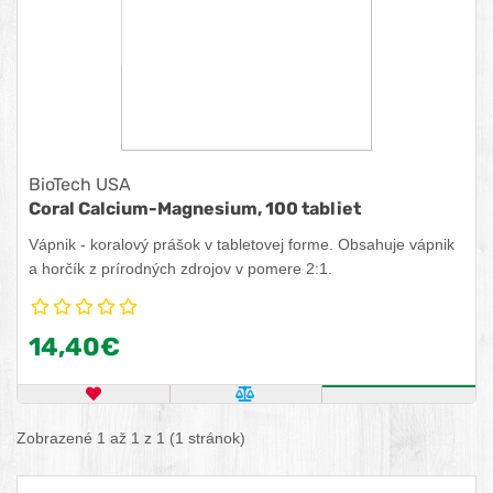
BioTech USA
Coral Calcium-Magnesium, 100 tabliet
Vápnik - koralový prášok v tabletovej forme. Obsahuje vápnik
a horčík z prírodných zdrojov v pomere 2:1.
14,40€
OBĽÚBENÝ PRODUKT
POROVNAŤ PRODUKT
ZISTITE VIA
Zobrazené 1 až 1 z 1 (1 stránok)