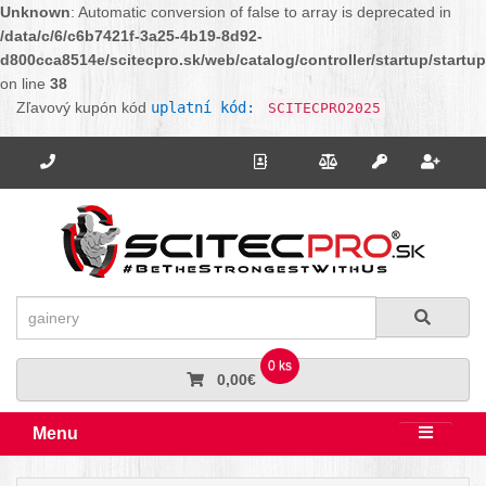
Unknown
: Automatic conversion of false to array is deprecated in
/data/c/6/c6b7421f-3a25-4b19-8d92-
d800cca8514e/scitecpro.sk/web/catalog/controller/startup/startu
on line
38
Zľavový kupón kód
uplatní kód:
SCITECPRO2025
Potrebujete poradiť? Zavolajte nám.
+421 910 664 456
Kontakt
Porovnanie
Regi
Prihlásiť sa
Hľadať
Hľadať
0 ks
0,00€
Menu
Rozbali