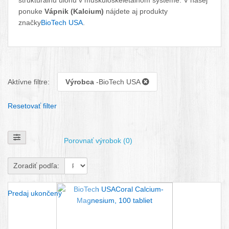
štrukturálnu úlohu v muskuloskeletálnom systéme. V našej
ponuke
Vápnik (Kalcium)
nájdete aj produkty
značky
BioTech USA
.
Aktívne filtre:
Výrobca
-BioTech USA
Resetovať filter
Zobraziť filtre
Porovnať výrobok (0)
Zoradiť podľa:
Predaj ukončený