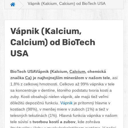
Vápnik (Kalcium, Calcium) od BioTech USA
Hlavná stránka
Vápnik (Kalcium,
Calcium) od BioTech
USA
Facebook
Twitter
Pinterest
LinkedIn
Tumblr
reddit
BioTech USAVápnik (Kalcium,
Calcium
, chemická
značka
Ca
) je najhojnejším minerálom v našom tele
, asi
1,8% z celkovej hmotnosti. Celkovo až 99% vápnika v tele
sa koncentruje v dentíne, ktorého podstatu tvoria kosti a
zuby. Kosti obsahujú nielen vápnik, ale majú tiež veľmi
dôležitú depozičnú funkciu.
Vápnik
je prítomný hlavne v
kostiach (98%), v menšej miere v zuboch (1%) a tiež v
telesných tekutinách (1%). Hlavná funkcia vápnika v našom
tele súvisí s
tvorbou kostí a zubov
, kde zohráva