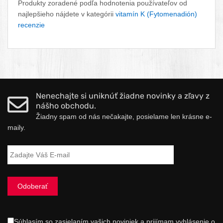
Produkty zoradené podľa hodnotenia používateľov od
najlepšieho nájdete v kategórii
vitamín K (Fytomenadión)
recenzie
Nenechajte si uniknúť žiadne novinky a zľavy z
nášho obchodu.
Žiadny spam od nás nečakajte, posielame len krásne e-
maily.
Súhlasím so zasielaním vašich noviniek a prijímam vyhlásenie o