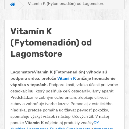
Vitamín K (Fytomenadión) od Lagomstore
Hlavná stránka
Vitamín K
(Fytomenadión) od
Lagomstore
Facebook
Twitter
Pinterest
LinkedIn
Tumblr
reddit
LagomstoreVitamín K (Fytomenadión) výhody sú
podpora srdca, pretože
Vitamín K
znižuje hromadenie
vápnika v tepnách.
Podpora kostí, vďaka účasti pri tvorbe
osteokalcínu, ktorý posilňuje celý osteoartikulárny aparát.
Predchádzanie zubným ochoreniam, zlepšuje citlivosť
zubov a zabraňuje tvorbe kazov. Pomoc aj z estetického
hľadiska, pretože pomáha udržiavať pevnosť pokožky,
spomaľuje výskyt vrások i nástup kŕčových žíl. V našej
ponuke
Vitamín K
nájdete aj produkty značky
DY