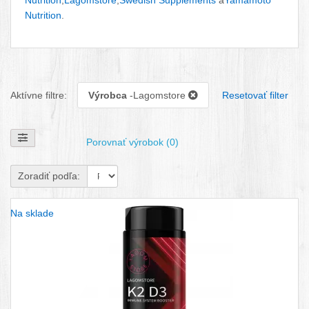
Nutrition
,
Lagomstore
,
Swedish Supplements
a
Yamamoto
Nutrition
.
Aktívne filtre:
Výrobca
-Lagomstore
Resetovať filter
Zobraziť filtre
Porovnať výrobok (0)
Zoradiť podľa:
Na sklade