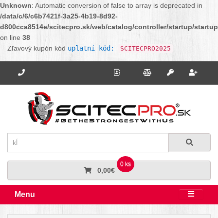
Unknown
: Automatic conversion of false to array is deprecated in
/data/c/6/c6b7421f-3a25-4b19-8d92-
d800cca8514e/scitecpro.sk/web/catalog/controller/startup/startu
on line
38
Zľavový kupón kód
uplatní kód:
SCITECPRO2025
Potrebujete poradiť? Zavolajte nám.
+421 910 664 456
Kontakt
Porovnanie
Regi
Prihlásiť sa
Hľadať
Hľadať
0 ks
0,00€
Menu
Rozbali