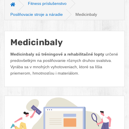
Fitness príslušenstvo
Hlavná stránka
Posilňovacie stroje a náradie
Medicinbaly
Medicinbaly
Facebook
Twitter
Pinterest
LinkedIn
Tumblr
reddit
Medicinbaly sú tréningové a rehabilitačné lopty
určené
predovšetkým na posilňovanie rôznych druhov svalstva.
Vyrába sa v mnohých vyhotoveniach, ktoré sa líšia
priemerom, hmotnosťou i materiálom.