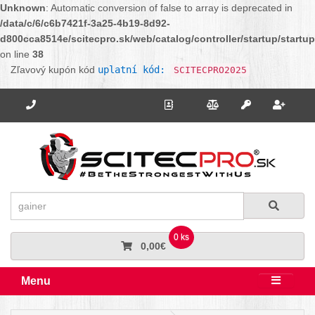
Unknown
: Automatic conversion of false to array is deprecated in
/data/c/6/c6b7421f-3a25-4b19-8d92-
d800cca8514e/scitecpro.sk/web/catalog/controller/startup/startu
on line
38
Zľavový kupón kód
uplatní kód:
SCITECPRO2025
Potrebujete poradiť? Zavolajte nám.
+421 910 664 456
Kontakt
Porovnanie
Regi
Prihlásiť sa
Hľadať
Hľadať
0 ks
0,00€
Menu
Rozbali