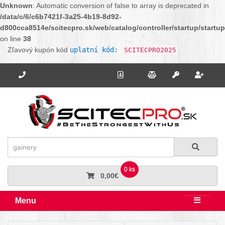
Unknown
: Automatic conversion of false to array is deprecated in
/data/c/6/c6b7421f-3a25-4b19-8d92-
d800cca8514e/scitecpro.sk/web/catalog/controller/startup/startu
on line
38
Zľavový kupón kód
uplatní kód:
SCITECPRO2025
Potrebujete poradiť? Zavolajte nám.
+421 910 664 456
Kontakt
Porovnanie
Regi
Prihlásiť sa
Hľadať
Hľadať
0 ks
0,00€
Menu
Rozbali