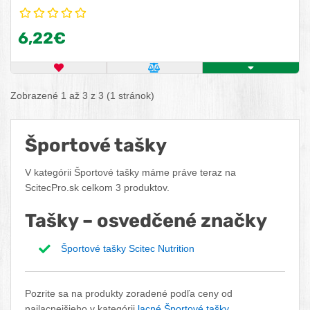
6,22€
OBĽÚBENÝ PRODUKT
POROVNAŤ PRODUKT
ZISTITE VIAC
Zobrazené 1 až 3 z 3 (1 stránok)
Športové tašky
V kategórii Športové tašky máme práve teraz na
ScitecPro.sk celkom 3 produktov.
Tašky – osvedčené značky
Športové tašky Scitec Nutrition
Pozrite sa na produkty zoradené podľa ceny od
najlacnejšieho v kategórii
lacné Športové tašky