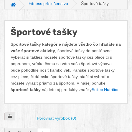
Fitness príslušenstvo
Športové tašky
Hlavná stránka
Športové tašky
Facebook
Twitter
Pinterest
LinkedIn
Tumblr
reddit
Športové tašky kategórie nájdete všetko čo hľadáte na
vaše športové aktivity
, športové tašky do posilňovne.
Vyberať si taktiež môžete športové tašky cez plece či s
popruhom, vďaka čomu sa vám vaša športová výbava
bude pohodlne nosiť kamkoľvek. Pánske športové tašky
cez plece, či dámske športové tašky, stačí si vybrať a
môžete vyraziť priamo za športom. V našej ponuke
športové tašky
nájdete aj produkty značky
Scitec Nutrition
.
Zobraziť filtre
Porovnať výrobok (0)