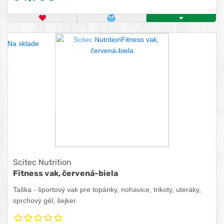
OBĽÚBENÝ PRODUKT
POROVNAŤ PRODUKT
KÚPIŤ
Na sklade
Scitec Nutrition
Fitness vak, červená-biela
Taška - športový vak pre topánky, nohavice, trikoty, uteráky,
sprchový gél, šejker.