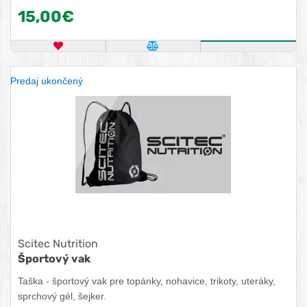
15,00€
OBĽÚBENÝ PRODUKT
POROVNAŤ PRODUKT
KÚPIŤ
Predaj ukončený
Scitec Nutrition
Športový vak
Taška - športový vak pre topánky, nohavice, trikoty, uteráky,
sprchový gél, šejker.