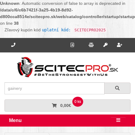
Unknown
: Automatic conversion of false to array is deprecated in
/data/c/6/c6b7421f-3a25-4b19-8d92-
d800cca8514e/scitecpro.sk/web/catalog/controller/startup/startu
on line
38
Zľavový kupón kód
uplatní kód:
SCITECPRO2025
Potrebujete poradiť? Zavolajte nám.
+421 910 664 456
Kontakt
Porovnanie
Regi
Prihlásiť sa
Hľadať
Hľadať
0 ks
0,00€
Menu
Rozbali