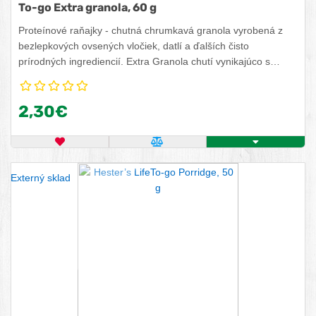
To-go Extra granola, 60 g
Proteínové raňajky - chutná chrumkavá granola vyrobená z
bezlepkových ovsených vločiek, datlí a ďalších čisto
prírodných ingrediencií. Extra Granola chutí vynikajúco s
jogurtom, kefírom, cmarom, mliekom, či proteínom. No taktiež
si ju vychutnáte samotnú ako chrumkavú zdravú desiatu
2,30€
kedykoľvek počas dňa na doplnenie energie. Vyber si granolu
podľa svojej chuti a krásne ráno môže začať.
OBĽÚBENÝ PRODUKT
POROVNAŤ PRODUKT
KÚPIŤ
Externý sklad