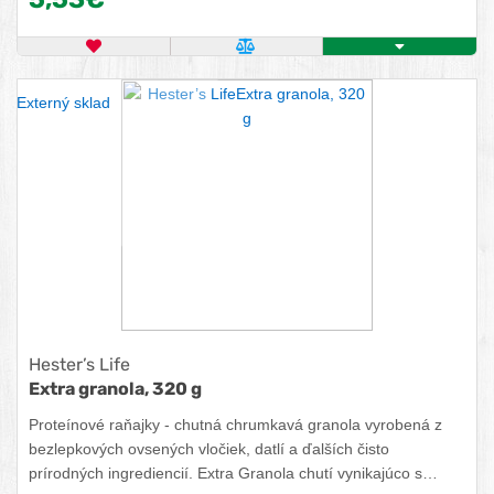
podľa svojej chuti a krásne ráno môže začať. Granola je
bezlepková, neobsahuje sóju, farbivá, mlieko ani pridaný
OBĽÚBENÝ PRODUKT
POROVNAŤ PRODUKT
KÚPIŤ
cukor. Taktiež je vhodná pre vegánov a vegetariánov.
Externý sklad
Hester’s Life
Extra granola, 320 g
Proteínové raňajky - chutná chrumkavá granola vyrobená z
bezlepkových ovsených vločiek, datlí a ďalších čisto
prírodných ingrediencií. Extra Granola chutí vynikajúco s