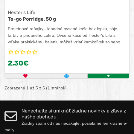
Hester’s Life
To-go Porridge, 50 g
Proteínové raňajky - lahodná ovsená kaša bez lepku, sóje,
farbív a pridaného cukru. Ovsenú kašu od Hester's Life si
vďaka praktickému baleniu môžeš vziať kamkoľvek so sebou.
Ranný zhon už viac nemôže byť ospravedlnením! Ovsenú
kašu si stačí hodiť do tašky a vychutnať si zdravé raňajky v
2,30€
práci, škole alebo aj na výlete! Špeciálne mletý jemný ovos
robí kašu neuveriteľne krémovú. Kaša je taktiež vhodná pre
vegánov a vegetariánov.
OBĽÚBENÝ PRODUKT
POROVNAŤ PRODUKT
KÚPIŤ
Zobrazené 1 až 5 z 5 (1 stránok)
Nenechajte si uniknúť žiadne novinky a zľavy z
nášho obchodu.
Žiadny spam od nás nečakajte, posielame len krásne e-
maily.