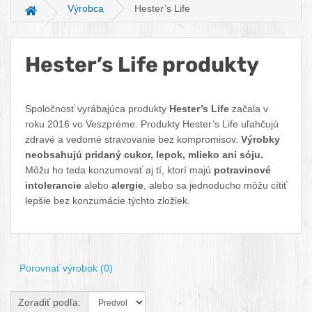
Výrobca
Hester’s Life
Hlavná stránka
Hester’s Life produkty
Facebook
Twitter
Pinterest
LinkedIn
Tumblr
reddit
Spoločnosť vyrábajúca produkty
Hester’s Life
začala v
roku 2016 vo Veszpréme. Produkty Hester’s Life uľahčujú
zdravé a vedomé stravovanie bez kompromisov.
Výrobky
neobsahujú pridaný cukor, lepok, mlieko ani sóju.
Môžu ho teda konzumovať aj tí, ktorí majú
potravinové
intolerancie
alebo
alergie
, alebo sa jednoducho môžu cítiť
lepšie bez konzumácie týchto zložiek.
Porovnať výrobok (0)
Zoradiť podľa: