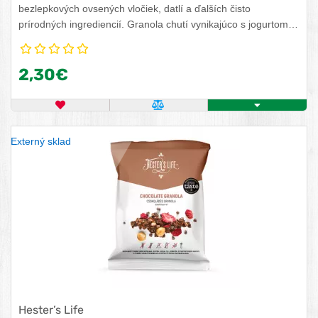
bezlepkových ovsených vločiek, datlí a ďalších čisto
prírodných ingrediencií. Granola chutí vynikajúco s jogurtom,
kefírom, cmarom, mliekom, či proteínom. No taktiež si ju
vychutnáte samotnú ako chrumkavú zdravú desiatu
2,30€
kedykoľvek počas dňa na doplnenie energie. Vyber si granolu
podľa svojej chuti a krásne ráno môže začať. Granola je
bezlepková, neobsahuje sóju, farbivá, mlieko ani pridaný
OBĽÚBENÝ PRODUKT
POROVNAŤ PRODUKT
KÚPIŤ
cukor. Taktiež je vhodná pre vegánov a vegetariánov.
Externý sklad
Hester’s Life