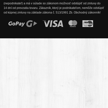
(nepodnikateľ) a má v súlade so zákonom možnosť odstúpiť od zmluvy do
14 dní od prevzatia tovaru. Zákazník, ktorý je podnikateľom, nemôže odstúpiť
od kúpnej zmluvy na základe zákona č. 513/1991 Zb. Obchodný zákonník!
Možnosti online platby