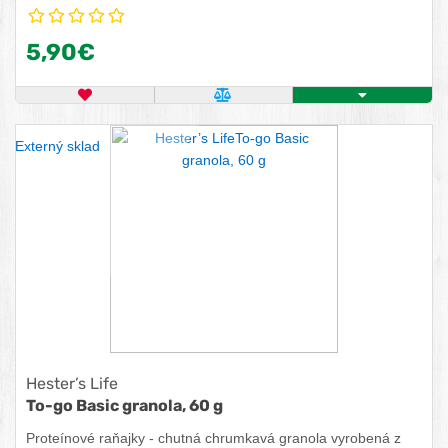
jogurtom, kefírom, cmarom, mliekom, či proteínom. No taktiež
si ju vychutnáte samotnú ako chrumkavú zdravú desiatu
5,90€
kedykoľvek počas dňa na doplnenie energie. Vyber si granolu
podľa svojej chuti a krásne ráno môže začať.
OBĽÚBENÝ PRODUKT
POROVNAŤ PRODUKT
KÚPIŤ
Externý sklad
Hester’s Life
To-go Basic granola, 60 g
Proteínové raňajky - chutná chrumkavá granola vyrobená z