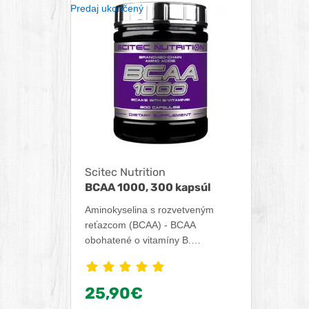
Predaj ukončený
Scitec Nutrition
BCAA 1000, 300 kapsúl
Aminokyselina s rozvetveným
reťazcom (BCAA) - BCAA
obohatené o vitamíny B.
Aminokyseliny BCAA patria pre
ľudské telo medzi 9 esenciálnych
aminokyselín, pretože si ich samo
25,90€
nedokáže vytvoriť. Jediným