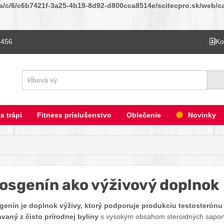
ta/c/6/c6b7421f-3a25-4b19-8d92-d800cca8514e/scitecpro.sk/web/cat
 456
Ko
Hľadať
s trápi
Fitness príslušenstvo
Oblečenie
Novinky
osgenín ako výživový doplnok
genín je doplnok výživy, ktorý podporuje produkciu testosterón
avaný z čisto prírodnej byliny
s vysokým obsahom steroidných saponín