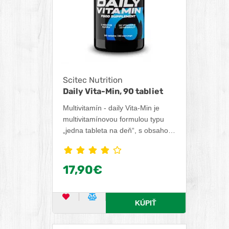
Scitec Nutrition
Daily Vita-Min, 90 tabliet
Multivitamín - daily Vita-Min je
multivitamínovou formulou typu
„jedna tableta na deň“, s obsahom
27 aktívnych zložiek!
17,90€
OBĽÚBENÝ PRODUKT
POROVNAŤ PRODUKT
KÚPIŤ