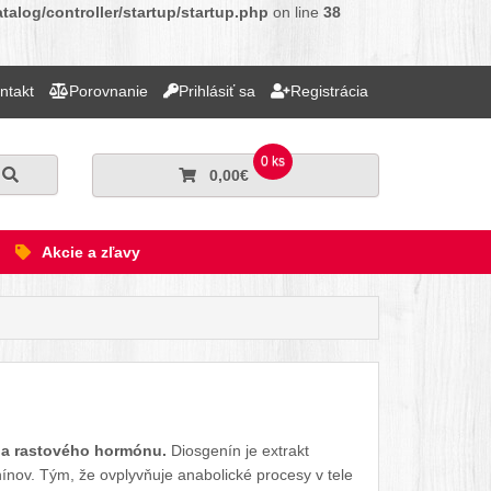
alog/controller/startup/startup.php
on line
38
ntakt
Porovnanie
Prihlásiť sa
Registrácia
0 ks
Hľadať
0,00€
Akcie a zľavy
Facebook
Twitter
Pinterest
LinkedIn
Tumblr
reddit
u a rastového hormónu.
Diosgenín je extrakt
ov. Tým, že ovplyvňuje anabolické procesy v tele