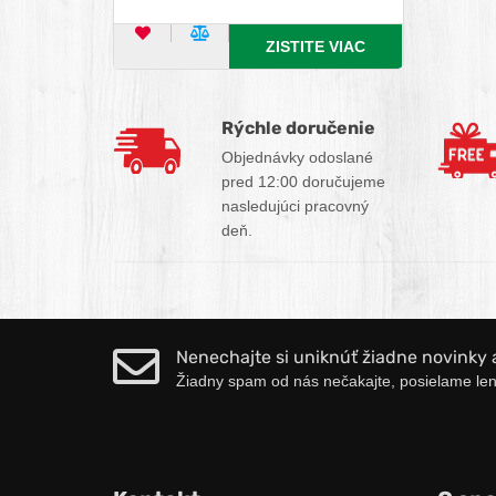
zdrojom týchto aminokyselín je
naša každodenná strava a
OBĽÚBENÝ PRODUKT
POROVNAŤ PRODUKT
ZISTITE VIAC
doplnky výživy.
Výhody nákupu u nás
Rýchle doručenie
Objednávky odoslané
pred 12:00 doručujeme
nasledujúci pracovný
deň.
Nenechajte si uniknúť žiadne novinky 
Žiadny spam od nás nečakajte, posielame len