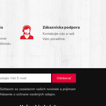
ia
Zákaznícka podpora
Kontakujte nás a radi
tovar
Vám poradíme.
 dôvodu.
Súhlasím so zasielaním vašich noviniek a prijímam
hlásenie o ochrane osobných údajov.