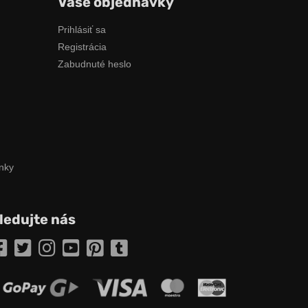
Vaše objednávky
Prihlásiť sa
Registrácia
Zabudnuté heslo
nky
ledujte nás
Facebook
Twitter
Instagram
YouTube
Pinterest
Tumblr
ožnosti online platby