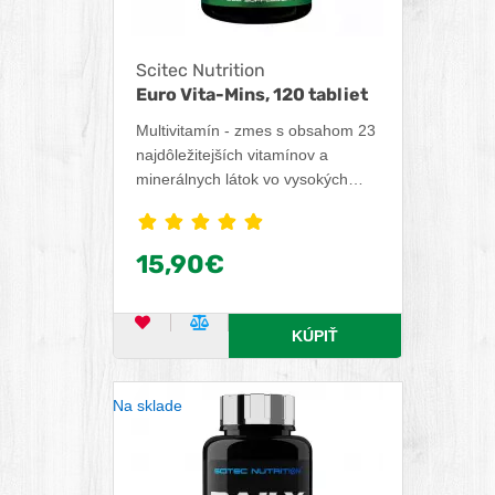
Scitec Nutrition
Euro Vita-Mins, 120 tabliet
Multivitamín - zmes s obsahom 23
najdôležitejších vitamínov a
minerálnych látok vo vysokých
dávkach. Medzi najdôležitejšie
vitamíny patrí Vitamín C, ktorý
prispieva k normálnej funkcii
15,90€
imunitného a nervového systému
a prispieva k zníženiu únavy a
vyčerpania. Vitamín B2 podporuje
OBĽÚBENÝ PRODUKT
POROVNAŤ PRODUKT
KÚPIŤ
správnu funkciu zraku. Medzi
dôležité minerálne látky patrí
zinok, ktorý podporuje plodnosť a
Na sklade
udržiava normálnu hladinu
testosterónu.