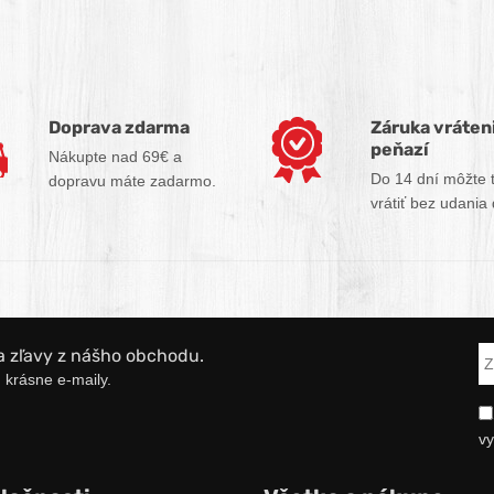
Doprava zdarma
Záruka vráten
peňazí
Nákupte nad 69€ a
Do 14 dní môžte 
dopravu máte zadarmo.
vrátiť bez udania
a zľavy z nášho obchodu.
 krásne e-maily.
vy