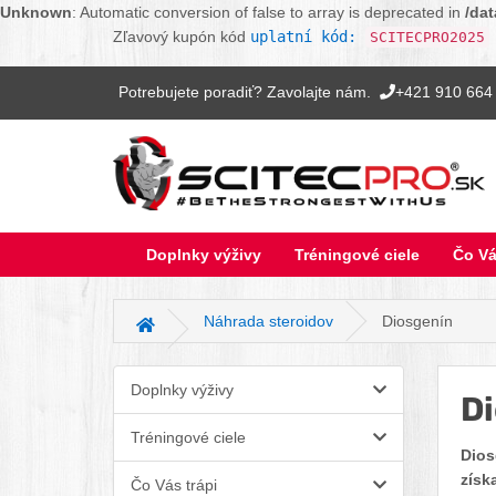
Unknown
: Automatic conversion of false to array is deprecated in
/da
Zľavový kupón kód
uplatní kód:
SCITECPRO2025
Potrebujete poradiť? Zavolajte nám.
+421 910 664
Doplnky výživy
Tréningové ciele
Čo Vá
Náhrada steroidov
Diosgenín
Hlavná stránka
Doplnky výživy
Di
Tréningové ciele
Dios
získ
Čo Vás trápi