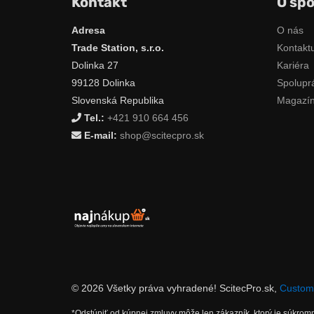
Kontakt
O spo
Adresa
O nás
Trade Station, s.r.o.
Kontaktu
Dolinka 27
Kariéra
99128 Dolinka
Spolupr
Slovenská Republika
Magazí
Tel.:
+421 910 664 456
E-mail:
shop@scitecpro.sk
© 2026 Všetky práva vyhradené! ScitecPro.sk,
Custom 
*Odstúpiť od kúpnej zmluvy môže len zákazník, ktorý je súkro