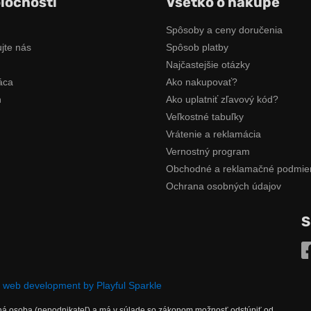
ločnosti
Všetko o nákupe
Spôsoby a ceny doručenia
jte nás
Spôsob platby
Najčastejšie otázky
áca
Ako nakupovať?
n
Ako uplatniť zľavový kód?
Veľkostné tabuľky
Vrátenie a reklamácia
Vernostný program
Obchodné a reklamačné podmie
Ochrana osobných údajov
S
M
web development by Playful Sparkle
mná osoba (nepodnikateľ) a má v súlade so zákonom možnosť odstúpiť od