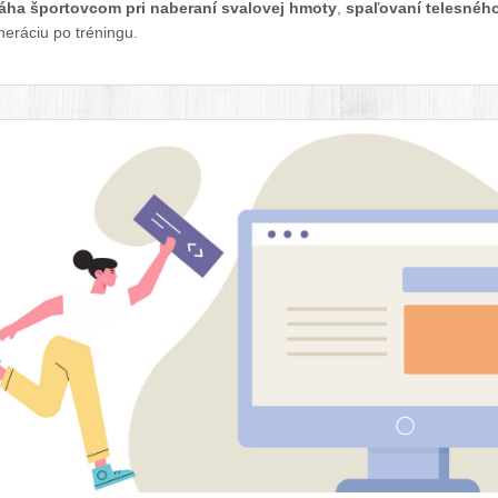
ha športovcom pri naberaní svalovej hmoty
,
spaľovaní telesnéh
eráciu po tréningu.