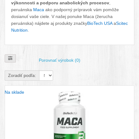
výkonnosti a podporu anabolických procesov
,
peruánska
Maca
ako podporný prípravok vám pomôže
dosianuť vaše ciele. V našej ponuke Maca (žerucha
peruánska) nájdete aj produkty značky
BioTech USA
a
Scitec
Nutrition
.
Zobraziť filtre
Porovnať výrobok (0)
Zoradiť podľa:
Na sklade