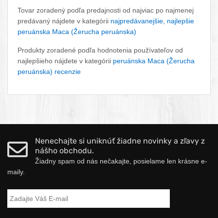
Tovar zoradený podľa predajnosti od najviac po najmenej
predávaný nájdete v kategórii
najpredávanejšie, najlepšie
peruánska Maca (Žerucha peruánska)
Produkty zoradené podľa hodnotenia používateľov od
najlepšieho nájdete v kategórii
peruánska Maca (Žerucha
peruánska) recenzie
Nenechajte si uniknúť žiadne novinky a zľavy z
nášho obchodu.
Žiadny spam od nás nečakajte, posielame len krásne e-
maily.