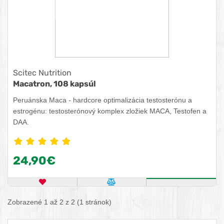
Scitec Nutrition
Macatron, 108 kapsúl
Peruánska Maca - hardcore optimalizácia testosterónu a
estrogénu: testosterónový komplex zložiek MACA, Testofen a
DAA.
24,90€
OBĽÚBENÝ PRODUKT
POROVNAŤ PRODUKT
KÚPIŤ
Zobrazené 1 až 2 z 2 (1 stránok)