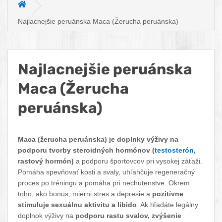
Hlavná stránka
Najlacnejšie peruánska Maca (Žerucha peruánska)
Najlacnejšie peruánska
Maca (Žerucha
peruánska)
Facebook
Twitter
Pinterest
LinkedIn
Tumblr
reddit
Maca (žerucha peruánska) je doplnky výživy na
podporu tvorby steroidných hormónov (
testosterón
,
rastový hormón)
a podporu športovcov pri vysokej záťaži.
Pomáha spevňovať kosti a svaly, uhľahčuje regeneračný
proces po tréningu a pomáha pri nechutenstve. Okrem
toho, ako bonus, mierni stres a depresie a
pozitívne
stimuluje sexuálnu aktivitu a libido
. Ak hľadáte legálny
doplnok výživy na
podporu rastu svalov, zvýšenie