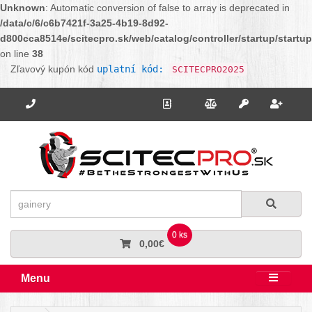
Unknown
: Automatic conversion of false to array is deprecated in
/data/c/6/c6b7421f-3a25-4b19-8d92-
d800cca8514e/scitecpro.sk/web/catalog/controller/startup/startu
on line
38
Zľavový kupón kód
uplatní kód:
SCITECPRO2025
Potrebujete poradiť? Zavolajte nám.
+421 910 664 456
Kontakt
Porovnanie
Regi
Prihlásiť sa
Hľadať
Hľadať
0 ks
0,00€
Menu
Rozbali