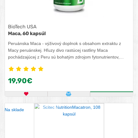
BioTech USA
Maca, 60 kapsúl
Peruánska Maca - výživový doplnok s obsahom extraktu z
Macy peruánskej. Hľuzy divo rastúcej rastliny Maca
pochádzajúcej z Peru sú bohatým zdrojom fytonutrientov,
aminokyselín, mastných kyselín ako aj vitamínov a minerálov.
Peruánci ju nazývajú super potravinou aj kvôli jej fyziologickým
účinkom podobným ženšenu.
19,90€
OBĽÚBENÝ PRODUKT
POROVNAŤ PRODUKT
KÚPIŤ
Na sklade