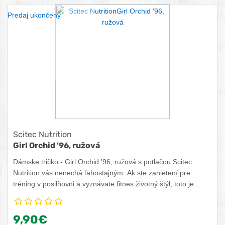
Predaj ukončený
Scitec Nutrition
Girl Orchid '96, ružová
Dámske tričko - Girl Orchid '96, ružová s potlačou Scitec
Nutrition vás nenechá ľahostajným. Ak ste zanietení pre
tréning v posilňovni a vyznávate fitnes životný štýl, toto je
tričko, ktoré budete radi nosiť. Materiál: 100% bavlna.
9,90€