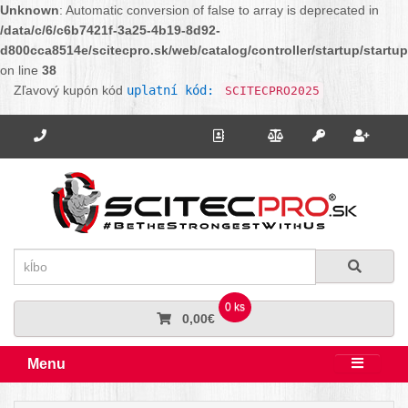
Unknown
: Automatic conversion of false to array is deprecated in
/data/c/6/c6b7421f-3a25-4b19-8d92-
d800cca8514e/scitecpro.sk/web/catalog/controller/startup/startu
on line
38
Zľavový kupón kód
uplatní kód:
SCITECPRO2025
Potrebujete poradiť? Zavolajte nám.
+421 910 664 456
Kontakt
Porovnanie
Regi
Prihlásiť sa
Hľadať
Hľadať
0 ks
0,00€
Menu
Rozbali