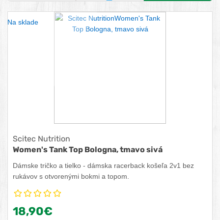
OBĽÚBENÝ PRODUKT
POROVNAŤ PRODUKT
KÚPIŤ
Na sklade
Scitec Nutrition
Women's Tank Top Bologna, tmavo sivá
Dámske tričko a tielko - dámska racerback košeľa 2v1 bez
rukávov s otvorenými bokmi a topom.
18,90€