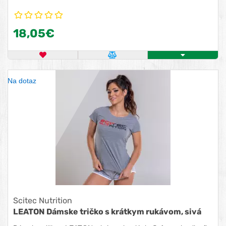
18,05€
OBĽÚBENÝ PRODUKT
POROVNAŤ PRODUKT
KÚPIŤ
Na dotaz
Scitec Nutrition
LEATON Dámske tričko s krátkym rukávom, sivá