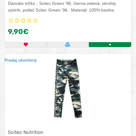
Dámske tričko - Scitec Green '96, čierna-zelená, okrúhly
výstrih, potlač Scitec Green '96.. Materiál: 100% bavlna.
9,90€
OBĽÚBENÝ PRODUKT
POROVNAŤ PRODUKT
ZISTITE VIAC
Predaj ukončený
Scitec Nutrition