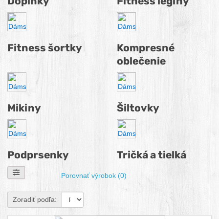
Doplnky
Fitness legíny
Fitness šortky
Kompresné
oblečenie
Mikiny
Šiltovky
Podprsenky
Tričká a tielká
Zobraziť filtre
Porovnať výrobok (0)
Zoradiť podľa: