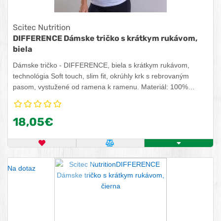
Scitec Nutrition
DIFFERENCE Dámske tričko s krátkym rukávom,
biela
Dámske tričko - DIFFERENCE, biela s krátkym rukávom,
technológia Soft touch, slim fit, okrúhly krk s rebrovaným
pasom, vystužené od ramena k ramenu. Materiál: 100%
balvna.
18,05€
OBĽÚBENÝ PRODUKT
POROVNAŤ PRODUKT
KÚPIŤ
Na dotaz