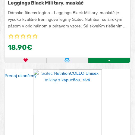
Leggings Black Military, maskáč
Dámske fitness legína - Leggings Black Military, maskáč je
vysoko kvalitné tréningové legíny Scitec Nutrition so širokým
pásom v originálnom a pútavom vzore. Sú skvelým riešením
pre ženy trénujúce v telocvični, joggingu alebo iných športoch.
Vďaka kvalitným materiálom, z ktorých boli vyrobené, sú
18,90€
vhodné na každodenné použitie. Materiál: 72% polyester, 28%
spandex.
OBĽÚBENÝ PRODUKT
POROVNAŤ PRODUKT
ZISTITE VIAC
Predaj ukončený