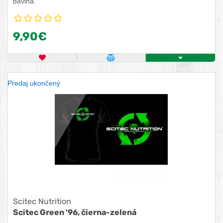
bavlna.
9,90€
OBĽÚBENÝ PRODUKT
POROVNAŤ PRODUKT
ZISTITE VIAC
Predaj ukončený
Scitec Nutrition
Scitec Green '96, čierna-zelená