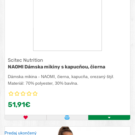
Scitec Nutrition
NAOMI Dámska mikiny s kapucňou, čierna
Dámska mikina - NAOMI, čierna, kapucňa, orezaný štýl.
Materiál: 70% polyester, 30% bavlna.
51,91€
OBĽÚBENÝ PRODUKT
POROVNAŤ PRODUKT
ZISTITE VIAC
Predaj ukončený