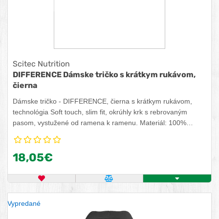
Scitec Nutrition
DIFFERENCE Dámske tričko s krátkym rukávom,
čierna
Dámske tričko - DIFFERENCE, čierna s krátkym rukávom,
technológia Soft touch, slim fit, okrúhly krk s rebrovaným
pasom, vystužené od ramena k ramenu. Materiál: 100%
balvna.
18,05€
OBĽÚBENÝ PRODUKT
POROVNAŤ PRODUKT
KÚPIŤ
Vypredané