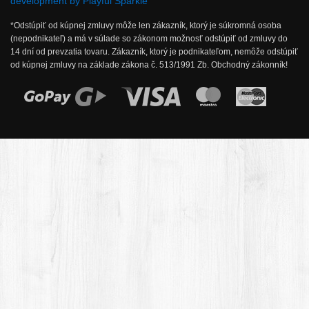
development by Playful Sparkle
*Odstúpiť od kúpnej zmluvy môže len zákazník, ktorý je súkromná osoba
(nepodnikateľ) a má v súlade so zákonom možnosť odstúpiť od zmluvy do
14 dní od prevzatia tovaru. Zákazník, ktorý je podnikateľom, nemôže odstúpiť
od kúpnej zmluvy na základe zákona č. 513/1991 Zb. Obchodný zákonník!
Možnosti online platby