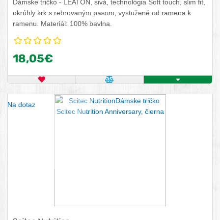
Dámske tričko - LEATON, sivá, technológia Soft touch, slim fit,
okrúhly krk s rebrovaným pasom, vystužené od ramena k
ramenu. Materiál: 100% bavlna.
18,05€
OBĽÚBENÝ PRODUKT
POROVNAŤ PRODUKT
KÚPIŤ
Na dotaz