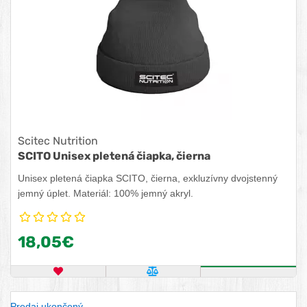
Scitec Nutrition
SCITO Unisex pletená čiapka, čierna
Unisex pletená čiapka SCITO, čierna, exkluzívny dvojstenný
jemný úplet. Materiál: 100% jemný akryl.
18,05€
OBĽÚBENÝ PRODUKT
POROVNAŤ PRODUKT
ZISTITE VIA
Predaj ukončený