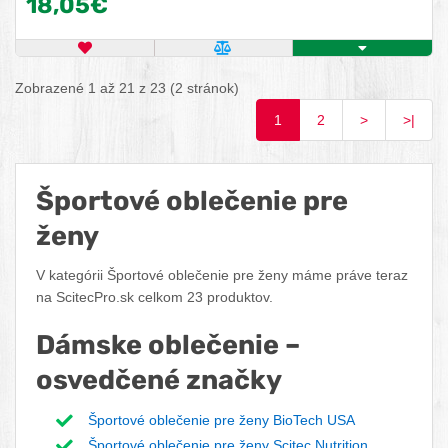
18,05€
OBĽÚBENÝ PRODUKT
POROVNAŤ PRODUKT
ZISTITE VIAC
Zobrazené 1 až 21 z 23 (2 stránok)
1
2
>
>|
Športové oblečenie pre
ženy
V kategórii Športové oblečenie pre ženy máme práve teraz
na ScitecPro.sk celkom 23 produktov.
Dámske oblečenie –
osvedčené značky
Športové oblečenie pre ženy BioTech USA
Športové oblečenie pre ženy Scitec Nutrition