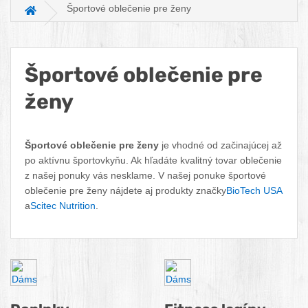
Športové oblečenie pre ženy
Hlavná stránka
Športové oblečenie pre
ženy
Facebook
Twitter
Pinterest
LinkedIn
Tumblr
reddit
Športové oblečenie pre ženy
je vhodné od začinajúcej až
po aktívnu športovkyňu. Ak hľadáte kvalitný tovar oblečenie
z našej ponuky vás nesklame. V našej ponuke športové
oblečenie pre ženy nájdete aj produkty značky
BioTech USA
a
Scitec Nutrition
.
Podkategórie dámske oblečenie