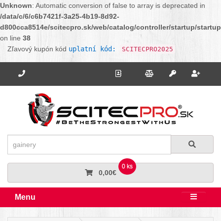
Unknown
: Automatic conversion of false to array is deprecated in
/data/c/6/c6b7421f-3a25-4b19-8d92-
d800cca8514e/scitecpro.sk/web/catalog/controller/startup/startu
on line
38
Zľavový kupón kód
uplatní kód:
SCITECPRO2025
Potrebujete poradiť? Zavolajte nám.
+421 910 664 456
Kontakt
Porovnanie
Regi
Prihlásiť sa
Hľadať
Hľadať
0 ks
0,00€
Menu
Rozbali