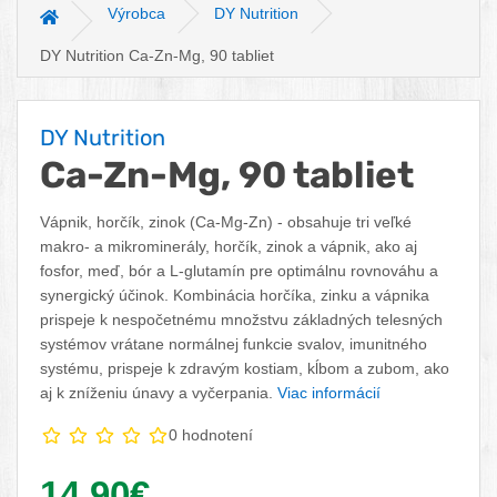
Výrobca
DY Nutrition
Hlavná stránka
DY Nutrition Ca-Zn-Mg, 90 tabliet
DY Nutrition
Ca-Zn-Mg, 90 tabliet
Vápnik, horčík, zinok (Ca-Mg-Zn) - obsahuje tri veľké
makro- a mikrominerály, horčík, zinok a vápnik, ako aj
fosfor, meď, bór a L-glutamín pre optimálnu rovnováhu a
synergický účinok. Kombinácia horčíka, zinku a vápnika
prispeje k nespočetnému množstvu základných telesných
systémov vrátane normálnej funkcie svalov, imunitného
systému, prispeje k zdravým kostiam, kĺbom a zubom, ako
aj k zníženiu únavy a vyčerpania.
Viac informácií
0 hodnotení
Vaša cena:
14,90€