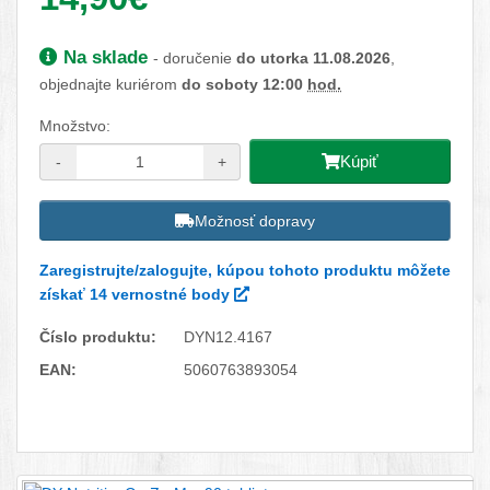
Dostupnosť:
Na sklade
- doručenie
do utorka 11.08.2026
,
objednajte kuriérom
do soboty 12:00
hod.
Množstvo:
Kúpiť
-
+
Možnosť dopravy
Zaregistrujte/zalogujte, kúpou tohoto produktu môžete
získať 14 vernostné body
Číslo produktu:
DYN12.4167
EAN:
5060763893054
Facebook
Twitter
Pinterest
LinkedIn
Tumblr
reddit