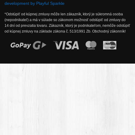
development by Playful Sparkle
*Odstúpiť od kúpnej zmluvy môže len zákazník, ktorý je súkromná osoba
(nepodnikateľ) a má v súlade so zákonom možnosť odstúpiť od zmluvy do
14 dní od prevzatia tovaru. Zákazník, ktorý je podnikateľom, nemôže odstúpiť
od kúpnej zmluvy na základe zákona č. 513/1991 Zb. Obchodný zákonník!
Možnosti online platby