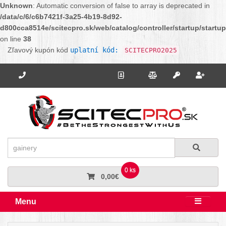
Unknown
: Automatic conversion of false to array is deprecated in
/data/c/6/c6b7421f-3a25-4b19-8d92-
d800cca8514e/scitecpro.sk/web/catalog/controller/startup/startu
on line
38
Zľavový kupón kód
uplatní kód:
SCITECPRO2025
Potrebujete poradiť? Zavolajte nám.
+421 910 664 456
Kontakt
Porovnanie
Regi
Prihlásiť sa
Hľadať
Hľadať
0 ks
0,00€
Menu
Rozbali