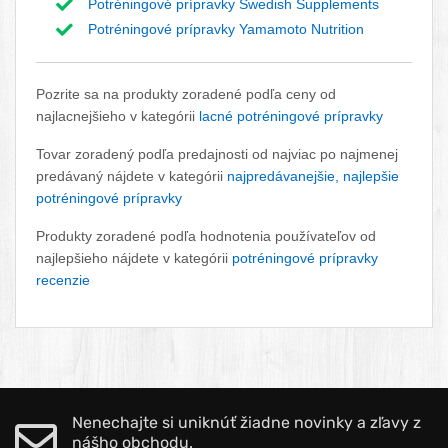
Potréningové prípravky Swedish Supplements
Potréningové prípravky Yamamoto Nutrition
Pozrite sa na produkty zoradené podľa ceny od
najlacnejšieho v kategórii
lacné potréningové prípravky
Tovar zoradený podľa predajnosti od najviac po najmenej
predávaný nájdete v kategórii
najpredávanejšie, najlepšie
potréningové prípravky
Produkty zoradené podľa hodnotenia používateľov od
najlepšieho nájdete v kategórii
potréningové prípravky
recenzie
Nenechajte si uniknúť žiadne novinky a zľavy z
nášho obchodu.