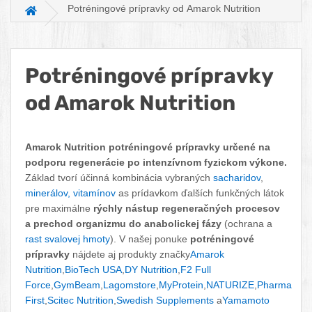
Potréningové prípravky od Amarok Nutrition
Hlavná stránka
Potréningové prípravky
od Amarok Nutrition
Facebook
Twitter
Pinterest
LinkedIn
Tumblr
reddit
Amarok Nutrition potréningové prípravky určené na
podporu regenerácie po intenzívnom fyzickom výkone.
Základ tvorí účinná kombinácia vybraných
sacharidov
,
minerálov, vitamínov
as prídavkom ďalších funkčných látok
pre maximálne
rýchly nástup regeneračných procesov
a prechod organizmu do anabolickej fázy
(ochrana a
rast svalovej hmoty
). V našej ponuke
potréningové
prípravky
nájdete aj produkty značky
Amarok
Nutrition
,
BioTech USA
,
DY Nutrition
,
F2 Full
Force
,
GymBeam
,
Lagomstore
,
MyProtein
,
NATURIZE
,
Pharma
First
,
Scitec Nutrition
,
Swedish Supplements
a
Yamamoto