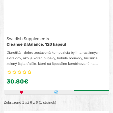
Swedish Supplements
Cleanse & Balance, 120 kapsúl
Diuretiká - dobre zostavená kompozícia bylín a rastlinných
extraktov, ako je koreň púpavy, bobule borievky, brusnice,
zelený čaj a ďalšie, ktoré sú špeciálne kombinované na
použitie počas diéty. Produkt je sila známych a účinných
zložiek, ktoré synergicky pôsobia na zmiernenie zadržiavania
30,80€
vody a nadúvania.
OBĽÚBENÝ PRODUKT
POROVNAŤ PRODUKT
ZISTITE VIA
Zobrazené 1 až 6 z 6 (1 stránok)