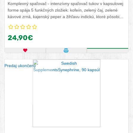
Komplexný spaľovač - intenzívny spaľovač tukov v kapsulovej
forme spája 5 funkčných zložiek: kofeín, zelený čaj, zelené
kávové zrná, kajenský peper a žihľavu indickú, ktoré pôsobia
synergicky.
24,90€
OBĽÚBENÝ PRODUKT
POROVNAŤ PRODUKT
KÚPIŤ
Predaj ukončený