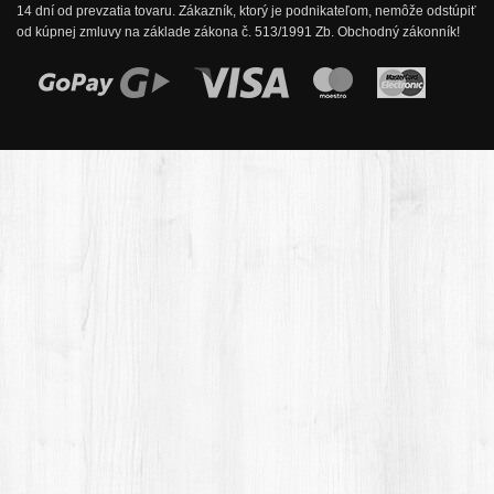
14 dní od prevzatia tovaru. Zákazník, ktorý je podnikateľom, nemôže odstúpiť
od kúpnej zmluvy na základe zákona č. 513/1991 Zb. Obchodný zákonník!
Možnosti online platby