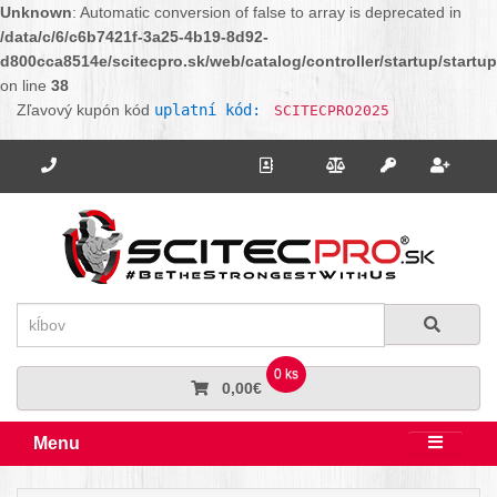
Unknown
: Automatic conversion of false to array is deprecated in
/data/c/6/c6b7421f-3a25-4b19-8d92-
d800cca8514e/scitecpro.sk/web/catalog/controller/startup/startu
on line
38
Zľavový kupón kód
uplatní kód:
SCITECPRO2025
Potrebujete poradiť? Zavolajte nám.
+421 910 664 456
Kontakt
Porovnanie
Regi
Prihlásiť sa
Hľadať
Hľadať
0 ks
0,00€
Menu
Rozbali