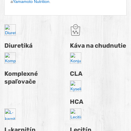
a
Yamamoto Nutrition
.
Podkategórie spaľovače tukov
Diuretiká
Káva na chudnutie
Komplexné
CLA
spaľovače
HCA
L-karnitín
Lecitín