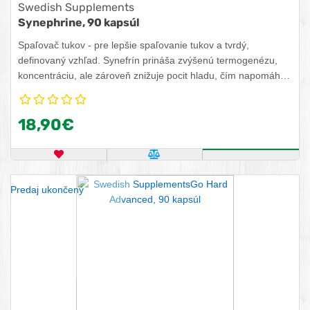
Swedish Supplements
Synephrine, 90 kapsúl
Spaľovač tukov - pre lepšie spaľovanie tukov a tvrdý,
definovaný vzhľad. Synefrín prináša zvýšenú termogenézu,
koncentráciu, ale zároveň znižuje pocit hladu, čím napomáha
spaľovaniu tukov.
18,90€
OBĽÚBENÝ PRODUKT
POROVNAŤ PRODUKT
ZISTITE VIA
Predaj ukončený