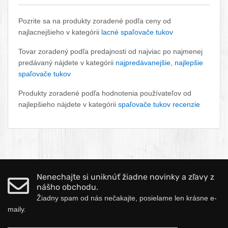
Pozrite sa na produkty zoradené podľa ceny od
najlacnejšieho v kategórii
lacné spaľovače tukov
Tovar zoradený podľa predajnosti od najviac po najmenej
predávaný nájdete v kategórii
najpredávanejšie, najlepšie
spaľovače tukov
Produkty zoradené podľa hodnotenia používateľov od
najlepšieho nájdete v kategórii
spaľovače tukov recenzie
Nenechajte si uniknúť žiadne novinky a zľavy z
nášho obchodu.
Žiadny spam od nás nečakajte, posielame len krásne e-
maily.