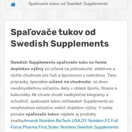
Spaľovače tukov od Swedish Supplements
Hlavná stránka
Spaľovače tukov od
Swedish Supplements
Facebook
Twitter
Pinterest
LinkedIn
Tumblr
reddit
Swedish Supplements spaľovače tuku vo forme
doplnkov výživy
sú určené na jednoduché, efektívne a
rýchle chudnutie pre ľudí a športovcov s nadváhou. Tieto
prípravky, špeciálne
určené na chudnutie
, sú dnes
neodmysliteľnou súčasťou diety v oblasti športu, fitness a
kulturistiky. Ak chcete zhodiť nadbytočné kilogramy a
schudnúť, spaľovače tukov odSwedish Supplements sú
nevyhnutnou súčasťou vašich doplnkov výživy. V našej
ponuke
spaľovače tukov
nájdete aj produkty
značky
Amarok Nutrition
,
BioTech USA
,
DY Nutrition
,
F2 Full
Force
,
Pharma First
,
Scitec Nutrition
,
Swedish Supplements