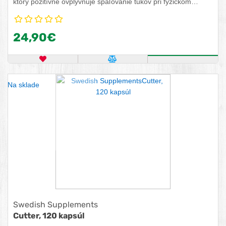
ktorý pozitívne ovplyvňuje spaľovanie tukov pri fyzickom
cvičení.
24,90€
OBĽÚBENÝ PRODUKT
POROVNAŤ PRODUKT
KÚPIŤ
Na sklade
Swedish Supplements
Cutter, 120 kapsúl