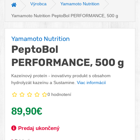
Výrobca
Yamamoto Nutrition
Hlavná stránka
Yamamoto Nutrition PeptoBol PERFORMANCE, 500 g
Yamamoto Nutrition
PeptoBol
PERFORMANCE, 500 g
Kazeínový proteín - inovatívny produkt s obsahom
hydrolyzát kazeínu a Sustamine.
Viac informácií
0 hodnotení
Vaša cena:
89,90€
Dostupnosť:
Predaj ukončený