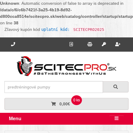
Unknown
: Automatic conversion of false to array is deprecated in
/data/c/6/c6b7421f-3a25-4b19-8d92-
d800cca8514e/scitecpro.sk/web/catalog/controller/startup/startu
on line
38
Zľavový kupón kód
uplatní kód:
SCITECPRO2025
Potrebujete poradiť? Zavolajte nám.
+421 910 664 456
Kontakt
Porovnanie
Regi
Prihlásiť sa
Hľadať
Hľadať
0 ks
0,00€
Menu
Rozbali