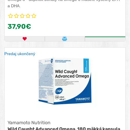
a DHA.
37,90€
OBĽÚBENÝ PRODUKT
POROVNAŤ PRODUKT
ZISTITE VIA
Predaj ukončený
Yamamoto Nutrition
Wild Caught Advanced Omega, 180 mäkká kapsula