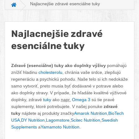
Najlacnejšie zdravé esenciálne tuky
Hlavná stránka
Najlacnejšie zdravé
esenciálne tuky
Facebook
Twitter
Pinterest
LinkedIn
Tumblr
reddit
Zdravé (esenciálne) tuky ako doplnky výživy
pomáhajú
znížiť hladinu
cholesterolu
, chránia vaše srdce, zlepšujú
regeneráciu a psychickú pohodu. Naše telo si ich nedokáže
samo vytvoriť, preto musia byť dodávané v potrave alebo
ako doplnky stravy. V prípade, že hľadáte kvalitné výživové
doplnky, zdravé
tuky
ako
napr.
Omega 3
sú tie pravé
suplementy, ktoré potrebujete. V našej ponuke
zdravé
tuky
nájdete aj produkty značky
Amarok Nutrition
,
BioTech
USA
,
DY Nutrition
,
Lagomstore
,
Scitec Nutrition
,
Swedish
Supplements
a
Yamamoto Nutrition
.