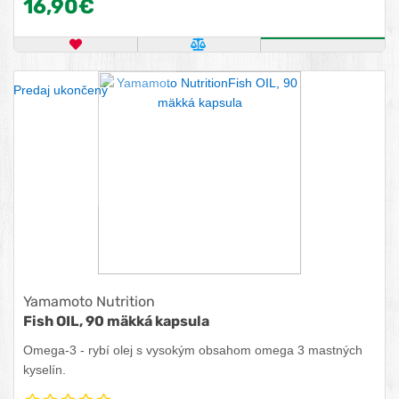
16,90€
OBĽÚBENÝ PRODUKT
POROVNAŤ PRODUKT
KÚPIŤ
Predaj ukončený
Yamamoto Nutrition
Fish OIL, 90 mäkká kapsula
Omega-3 - rybí olej s vysokým obsahom omega 3 mastných
kyselín.