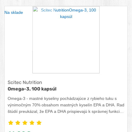
OBĽÚBENÝ PRODUKT
POROVNAŤ PRODUKT
ZISTITE VIA
Na sklade
Scitec Nutrition
Omega-3, 100 kapsúl
Omega-3 - mastné kyseliny pochádzajúce z rybieho tuku s
výnimočným 70% obsahom mastných kyselín EPA a DHA. Rad
štúdií preukázal, že EPA a DHA prispievajú k správnej funkcii
srdca. DHA prispieva k udržaniu správnej funkcie mozgu. DHA
prispieva k udržaniu dobrého zraku.