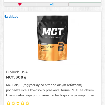
OBĽÚBENÝ PRODUKT
POROVNAŤ PRODUKT
ZISTITE VIA
Na sklade
BioTech USA
MCT, 300 g
MCT olej - (triglyceridy so stredne dlhým reťazcom)
pochádzajúce z kokosov v práškovej forme. MCT sa okrem
kokosového oleja prirodzene nachádzajú aj v palmojadrovom
oleji. MCT má v porovnaní s klasickými tukmi rozdielnu