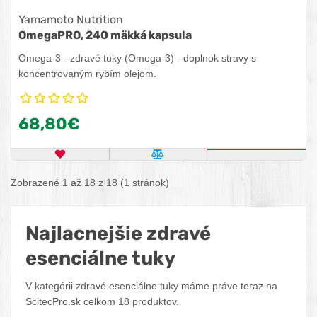
Yamamoto Nutrition
OmegaPRO, 240 mäkká kapsula
Omega-3 - zdravé tuky (Omega-3) - doplnok stravy s
koncentrovaným rybím olejom.
68,80€
OBĽÚBENÝ PRODUKT
POROVNAŤ PRODUKT
ZISTITE VIA
Zobrazené 1 až 18 z 18 (1 stránok)
Najlacnejšie zdravé
esenciálne tuky
V kategórii zdravé esenciálne tuky máme práve teraz na
ScitecPro.sk celkom 18 produktov.