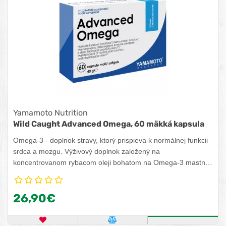
Yamamoto Nutrition
Wild Caught Advanced Omega, 60 mäkká kapsula
Omega-3 - doplnok stravy, ktorý prispieva k normálnej funkcii
srdca a mozgu. Výživový doplnok založený na
koncentrovanom rybacom oleji bohatom na Omega-3 mastné
kyseliny. EPA a DHA prispievajú k zachovaniu normálnej
mozgovej funkcie a fyziologického zraku, prospešné účinky sa
26,90€
dosiahnu pri dennom príjme 250 mg DHA.
OBĽÚBENÝ PRODUKT
POROVNAŤ PRODUKT
ZISTITE VIA