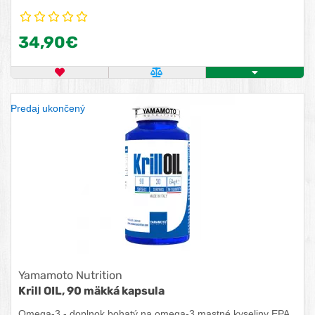
34,90€
OBĽÚBENÝ PRODUKT
POROVNAŤ PRODUKT
KÚPIŤ
Predaj ukončený
Yamamoto Nutrition
Krill OIL, 90 mäkká kapsula
Omega-3 - doplnok bohatý na omega-3 mastné kyseliny EPA