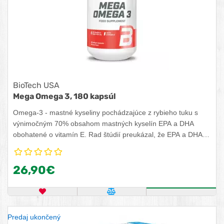
BioTech USA
Mega Omega 3, 180 kapsúl
Omega-3 - mastné kyseliny pochádzajúce z rybieho tuku s
výnimočným 70% obsahom mastných kyselín EPA a DHA
obohatené o vitamín E. Rad štúdií preukázal, že EPA a DHA
prispievajú k správnej funkcii srdca. DHA prispieva k udržaniu
správnej funkcie mozgu. DHA prispieva k udržaniu dobrého
26,90€
zraku. Priaznivý účinok sa dosiahne pri dennom príjme 250
mg EPA a DHA.
OBĽÚBENÝ PRODUKT
POROVNAŤ PRODUKT
KÚPIŤ
Predaj ukončený