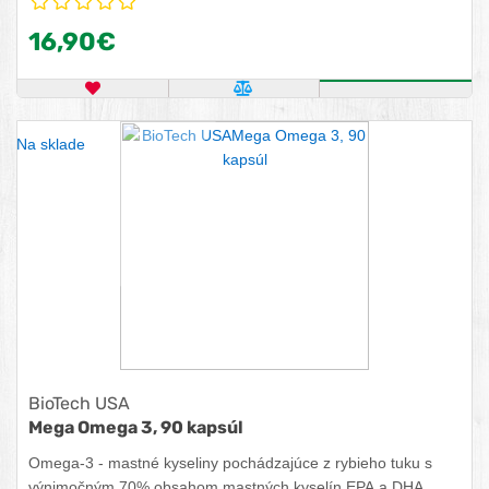
16,90€
OBĽÚBENÝ PRODUKT
POROVNAŤ PRODUKT
ZISTITE VIA
Na sklade
BioTech USA
Mega Omega 3, 90 kapsúl
Omega-3 - mastné kyseliny pochádzajúce z rybieho tuku s
výnimočným 70% obsahom mastných kyselín EPA a DHA