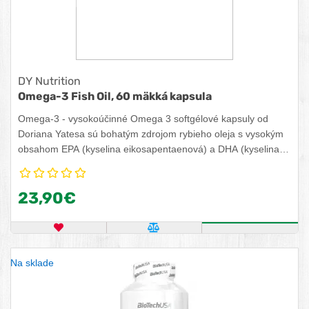
DY Nutrition
Omega-3 Fish Oil, 60 mäkká kapsula
Omega-3 - vysokoúčinné Omega 3 softgélové kapsuly od
Doriana Yatesa sú bohatým zdrojom rybieho oleja s vysokým
obsahom EPA (kyselina eikosapentaenová) a DHA (kyselina
dokozahexaenová).
23,90€
OBĽÚBENÝ PRODUKT
POROVNAŤ PRODUKT
KÚPIŤ
Na sklade