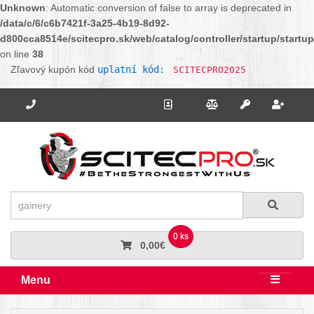
Unknown
: Automatic conversion of false to array is deprecated in
/data/c/6/c6b7421f-3a25-4b19-8d92-
d800cca8514e/scitecpro.sk/web/catalog/controller/startup/startu
on line
38
Zľavový kupón kód
uplatní kód:
SCITECPRO2025
Potrebujete poradiť? Zavolajte nám.
+421 910 664 456
Kontakt
Porovnanie
Regi
Prihlásiť sa
Hľadať
Hľadať
0 ks
0,00€
Menu
Rozbali