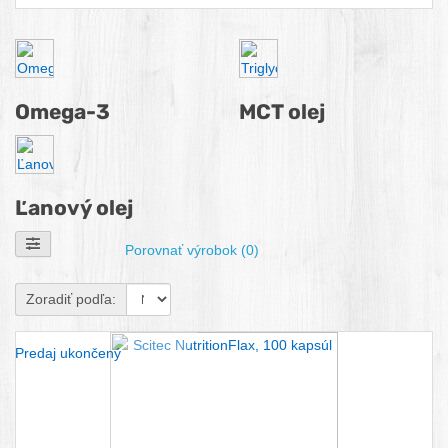
Podkategórie zdravé esenciálne
Omega-3
MCT olej
Ľanový olej
Zobraziť filtre
Porovnať výrobok (0)
Zoradiť podľa:
Predaj ukončený