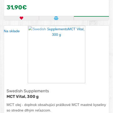
molekulárnu štruktúru v dôsledku čoho sú MCT tuky trávené,
31,90€
transportované a metabolizované oveľa rýchlejšie ako mastné
kyseliny z bežných olejov. Výhodou práškovej formy MCT od
BioTechUSA je, že sa veľmi dobre rozpúšťa primiešaním do
OBĽÚBENÝ PRODUKT
POROVNAŤ PRODUKT
KÚPIŤ
jedál alebo nápojov.
Na sklade
Swedish Supplements
MCT Vital, 300 g
MCT olej - doplnok obsahujúci práškové MCT mastné kyseliny
so stredne dlhým reťazcom.