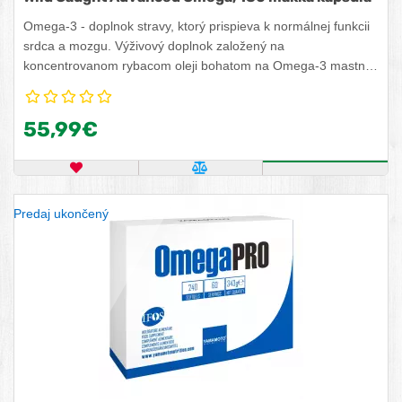
Omega-3 - doplnok stravy, ktorý prispieva k normálnej funkcii
srdca a mozgu. Výživový doplnok založený na
koncentrovanom rybacom oleji bohatom na Omega-3 mastné
kyseliny. EPA a DHA prispievajú k zachovaniu normálnej
mozgovej funkcie a fyziologického zraku, prospešné účinky sa
55,99€
dosiahnu pri dennom príjme 250 mg DHA.
OBĽÚBENÝ PRODUKT
POROVNAŤ PRODUKT
ZISTITE VIA
Predaj ukončený