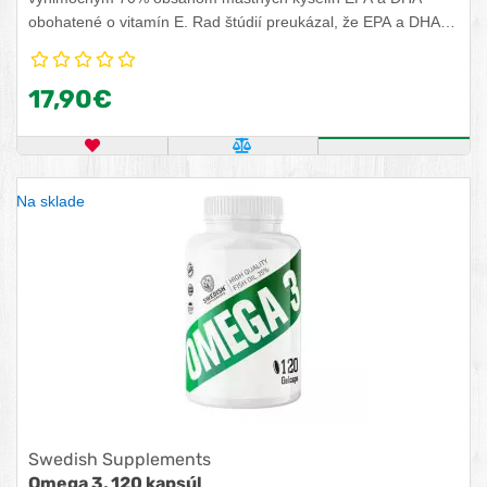
obohatené o vitamín E. Rad štúdií preukázal, že EPA a DHA
prispievajú k správnej funkcii srdca. DHA prispieva k udržaniu
správnej funkcie mozgu. DHA prispieva k udržaniu dobrého
17,90€
zraku. Priaznivý účinok sa dosiahne pri dennom príjme 250
mg EPA a DHA.
OBĽÚBENÝ PRODUKT
POROVNAŤ PRODUKT
KÚPIŤ
Na sklade
Swedish Supplements
Omega 3, 120 kapsúl