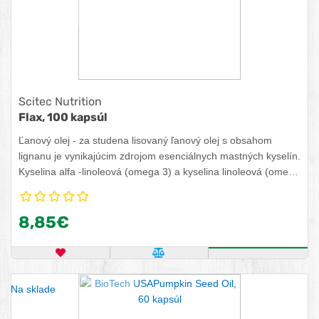
Scitec Nutrition
Flax, 100 kapsúl
Ľanový olej - za studena lisovaný ľanový olej s obsahom
lignanu je vynikajúcim zdrojom esenciálnych mastných kyselín.
Kyselina alfa -linoleová (omega 3) a kyselina linoleová (omega
6) sú esenciálne mastné kyseliny potrebné pre zdravú činnosť
organizmu, ktoré organizmus nie je schopný sám
8,85€
vyprodukovať.
OBĽÚBENÝ PRODUKT
POROVNAŤ PRODUKT
ZISTITE VIA
Na sklade