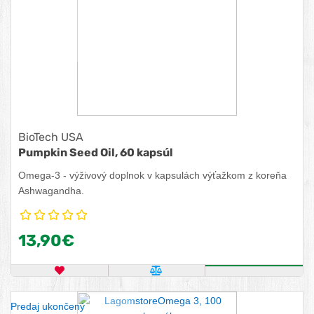
BioTech USA
Pumpkin Seed Oil, 60 kapsúl
Omega-3 - výživový doplnok v kapsulách výťažkom z koreňa
Ashwagandha.
13,90€
OBĽÚBENÝ PRODUKT
POROVNAŤ PRODUKT
KÚPIŤ
Predaj ukončený