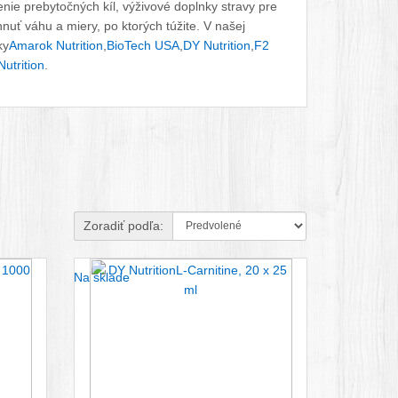
enie prebytočných kíl, výživové doplnky stravy pre
uť váhu a miery, po ktorých túžite. V našej
ky
Amarok Nutrition
,
BioTech USA
,
DY Nutrition
,
F2
utrition
.
Zoradiť podľa:
Na sklade