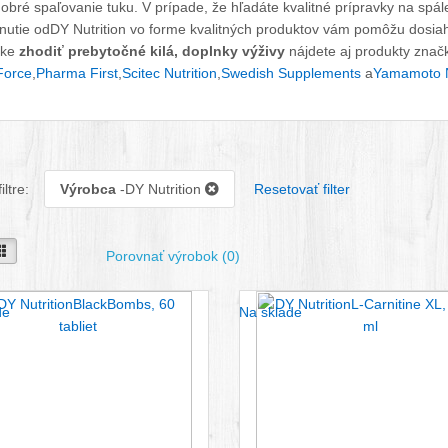
obré spaľovanie tuku. V prípade, že hľadáte kvalitné prípravky na spál
nutie odDY Nutrition vo forme kvalitných produktov vám pomôžu dosiahn
uke
zhodiť prebytočné kilá, doplnky výživy
nájdete aj produkty znač
Force
,
Pharma First
,
Scitec Nutrition
,
Swedish Supplements
a
Yamamoto N
iltre:
Výrobca
-DY Nutrition
Resetovať filter
seba
Vedľa seba
Porovnať výrobok (0)
de
Na sklade