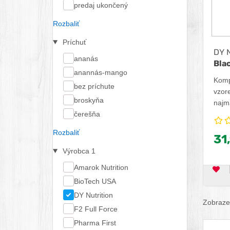
predaj ukončený
Rozbaliť
Príchuť
DY N
ananás
Bla
anannás-mango
Komp
bez príchute
vzor
broskyňa
najm
čerešňa
patrí 
chuť 
Rozbaliť
31
vďak
diétu
Výrobca
1
potre
Amarok Nutrition
OB
BioTech USA
DY Nutrition
Zobrazen
F2 Full Force
Pharma First