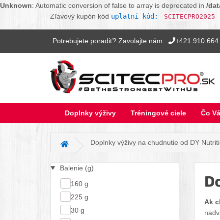
Unknown
: Automatic conversion of false to array is deprecated in
/da
Zľavový kupón kód
uplatní kód:
SCITECPRO2025
Potrebujete poradiť? Zavolajte nám.
+421 910 664
Doplnky výživy
Tréningové ciele
Čo Vá
Doplnky výživy na chudnutie od DY Nutrit
Hlavná stránka
Balenie (g)
Do
160 g
225 g
Ak c
30 g
nadv