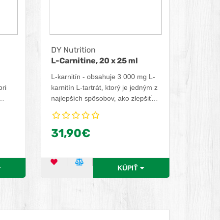
DY Nutrition
L-Carnitine, 20 x 25 ml
L-karnitín - obsahuje 3 000 mg L-
pri
karnitín L-tartrát, ktorý je jedným z
najlepších spôsobov, ako zlepšiť
vaše úsilie o chudnutie a nárast
svalovej hmoty. Obohatený
31,90€
chrómom a základnými vitamínmi.
DUKT
OBĽÚBENÝ PRODUKT
POROVNAŤ PRODUKT
KÚPIŤ