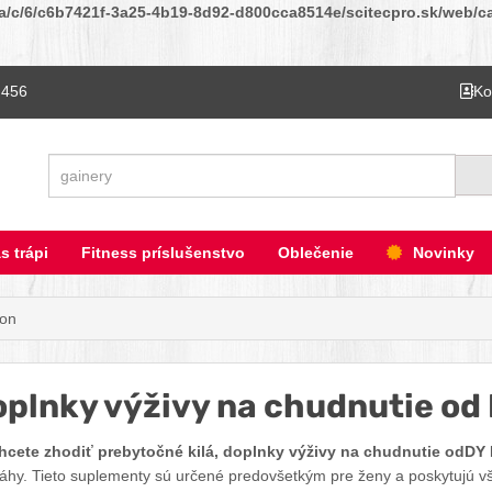
ta/c/6/c6b7421f-3a25-4b19-8d92-d800cca8514e/scitecpro.sk/web/cat
 456
Ko
Hľadať
s trápi
Fitness príslušenstvo
Oblečenie
Novinky
ion
plnky výživy na chudnutie od 
hcete zhodiť prebytočné kilá, doplnky výživy na chudnutie odDY 
áhy. Tieto suplementy sú určené predovšetkým pre ženy a poskytujú vš