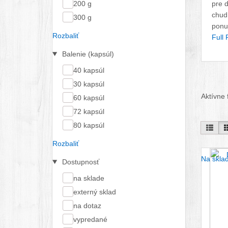
200 g
pre d
chud
300 g
pon
Rozbaliť
Full 
Balenie (kapsúl)
40 kapsúl
30 kapsúl
Aktívne f
60 kapsúl
72 kapsúl
80 kapsúl
Pod 
Rozbaliť
Na skla
Dostupnosť
na sklade
externý sklad
na dotaz
vypredané