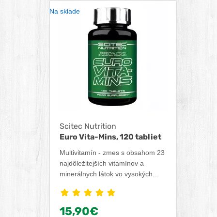
Na sklade
Scitec Nutrition
Euro Vita-Mins, 120 tabliet
Multivitamín - zmes s obsahom 23
najdôležitejších vitamínov a
minerálnych látok vo vysokých
dávkach. Medzi najdôležitejšie
vitamíny patrí Vitamín C, ktorý
prispieva k normálnej funkcii
15,90€
imunitného a nervového systému