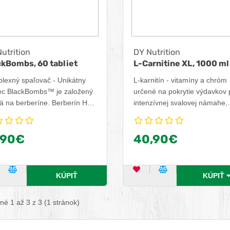
utrition
DY Nutrition
ckBombs, 60 tabliet
L-Carnitine XL, 1000 ml
lexný spaľovač - Unikátny
L-karnitín - vitamíny a chróm
ec BlackBombs™ je založený
určené na pokrytie výdavkov 
ä na berberíne. Berberín HCL
intenzívnej svalovej námahe,
do skupiny alkaloidov. Tlmí
najmä pre športovcov, so
do jedla a potláča chute,
sladidlami.
,90€
40,90€
a čomu môžete dodržiavať
 bez toho, aby ste pociťovali
bu jesť ďalej.
ĽÚBENÝ PRODUKT
POROVNAŤ PRODUKT
OBĽÚBENÝ PRODUKT
POROVNAŤ PRO
KÚPIŤ
KÚPIŤ
é 1 až 3 z 3 (1 stránok)