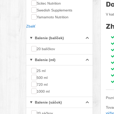
Do
Scitec Nutrition
Swedish Supplements
V ka
Yamamoto Nutrition
Zh
Zbaliť
Balenie (balíček)
20 balíčkov
Balenie (ml)
25 ml
500 ml
720 ml
1000 ml
Pozri
Balenie (sáčok)
Tova
výži
20 sáčkov