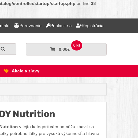
alog/controller/startup/startup.php
on line
38
ntakt
Porovnanie
Prihlásiť sa
Registrácia
0 ks
Hľadať
0,00€
Akcie a zľavy
DY Nutrition
Facebook
Twitter
Pinterest
LinkedIn
Tumblr
reddit
Nutrition
v tejto kategórii vám pomôžu zbaviť sa
etky potrebné látky pre vysokú výkonnosť a hlavne