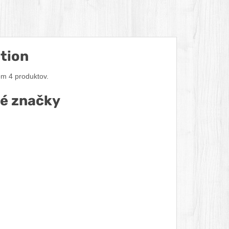
tion
om 4 produktov.
né značky