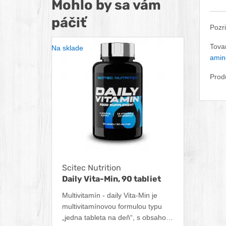
Mohlo by sa vám
páčiť
Pozri
Tova
Na sklade
amin
Prod
Scitec Nutrition
Daily Vita-Min, 90 tabliet
Multivitamín - daily Vita-Min je
multivitamínovou formulou typu
„jedna tableta na deň“, s obsahom