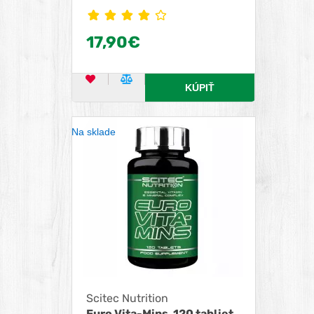
27 aktívnych zložiek!
17,90€
OBĽÚBENÝ PRODUKT
POROVNAŤ PRODUKT
KÚPIŤ
Na sklade
Scitec Nutrition
Euro Vita-Mins, 120 tabliet