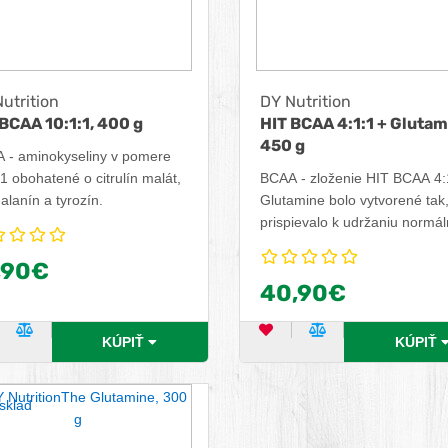
utrition
DY Nutrition
BCAA 10:1:1, 400 g
HIT BCAA 4:1:1 + Glutam
450 g
 - aminokyseliny v pomere
1 obohatené o citrulín malát,
BCAA - zloženie HIT BCAA 4:
alanín a tyrozín.
Glutamine bolo vytvorené tak
prispievalo k udržaniu normál
funkcie svalov a imunity, čo z
,90€
robí ideálneho partnera v rám
40,90€
alebo po tréningu pre každéh
kto sa venuje vysoko
intenzívnemu tréningu.
ĽÚBENÝ PRODUKT
POROVNAŤ PRODUKT
OBĽÚBENÝ PRODUKT
POROVNAŤ PRO
KÚPIŤ
KÚPIŤ
sklad