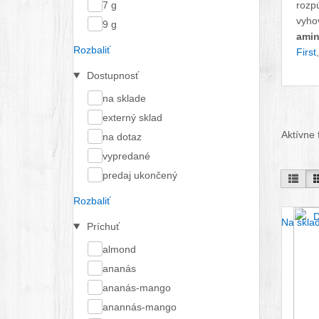
7 g
rozpú
vyho
9 g
amin
Rozbaliť
First
,
Dostupnosť
na sklade
externý sklad
Aktívne f
na dotaz
vypredané
predaj ukončený
Pod 
Rozbaliť
Na skla
Príchuť
almond
ananás
ananás-mango
anannás-mango