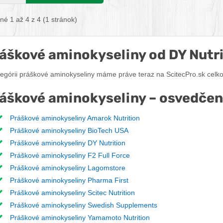
hlenie procesu obnovy.
é 1 až 4 z 4 (1 stránok)
áškové aminokyseliny od DY Nutri
tegórii práškové aminokyseliny máme práve teraz na ScitecPro.sk celk
áškové aminokyseliny – osvedče
Práškové aminokyseliny Amarok Nutrition
Práškové aminokyseliny BioTech USA
Práškové aminokyseliny DY Nutrition
Práškové aminokyseliny F2 Full Force
Práškové aminokyseliny Lagomstore
Práškové aminokyseliny Pharma First
Práškové aminokyseliny Scitec Nutrition
Práškové aminokyseliny Swedish Supplements
Práškové aminokyseliny Yamamoto Nutrition