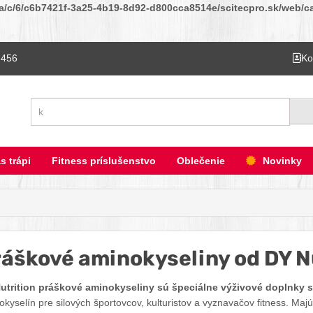
ta/c/6/c6b7421f-3a25-4b19-8d92-d800cca8514e/scitecpro.sk/web/cat
 456
Ko
Hľadať
s trápi
Fitness príslušenstvo
Oblečenie
Novinky
áškové aminokyseliny od DY N
utrition práškové aminokyseliny sú špeciálne výživové doplnky s
kyselín pre silových športovcov, kulturistov a vyznavačov fitness. Majú