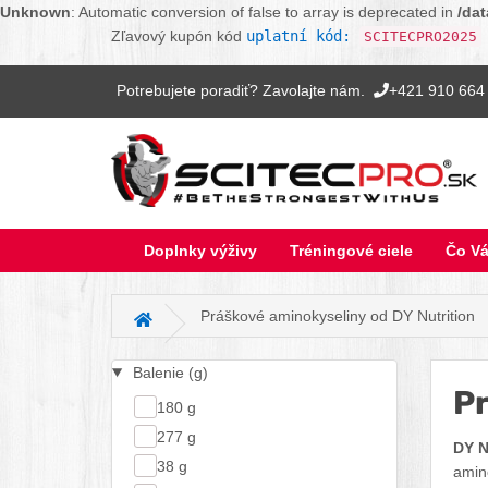
Unknown
: Automatic conversion of false to array is deprecated in
/da
Zľavový kupón kód
uplatní kód:
SCITECPRO2025
Potrebujete poradiť? Zavolajte nám.
+421 910 664
Doplnky výživy
Tréningové ciele
Čo Vá
Práškové aminokyseliny od DY Nutrition
Hlavná stránka
Balenie (g)
Pr
180 g
277 g
DY N
38 g
amino