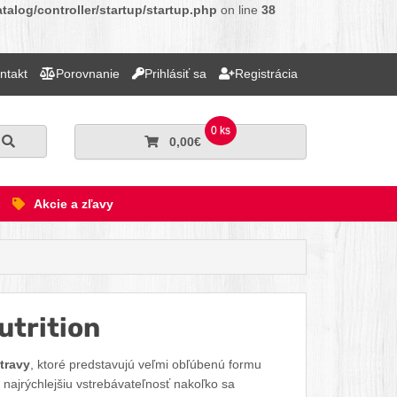
alog/controller/startup/startup.php
on line
38
ntakt
Porovnanie
Prihlásiť sa
Registrácia
0 ks
Hľadať
0,00€
Akcie a zľavy
utrition
Facebook
Twitter
Pinterest
LinkedIn
Tumblr
reddit
travy
, ktoré predstavujú veľmi obľúbenú formu
 najrýchlejšiu vstrebávateľnosť nakoľko sa