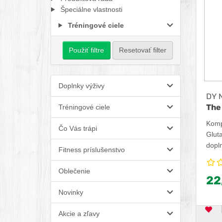
Špeciálne vlastnosti
Tréningové ciele
Použiť filtre
Resetovať filter
Doplnky výživy
DY N
The
Tréningové ciele
Komp
Čo Vás trápi
Gluta
dopln
Fitness príslušenstvo
amin
zlep
Oblečenie
22
Komb
posil
Novinky
prir
Perfe
Akcie a zľavy
OB
ako a