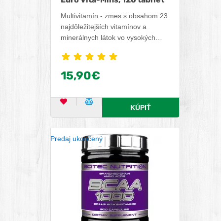
Multivitamín - zmes s obsahom 23
najdôležitejších vitamínov a
minerálnych látok vo vysokých
dávkach. Medzi najdôležitejšie
vitamíny patrí Vitamín C, ktorý
prispieva k normálnej funkcii
15,90€
imunitného a nervového systému
a prispieva k zníženiu únavy a
vyčerpania. Vitamín B2 podporuje
OBĽÚBENÝ PRODUKT
POROVNAŤ PRODUKT
KÚPIŤ
správnu funkciu zraku. Medzi
dôležité minerálne látky patrí
zinok, ktorý podporuje plodnosť a
Predaj ukončený
udržiava normálnu hladinu
testosterónu.