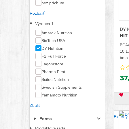
bez príchute
Rozbaliť
Výrobca
1
DY N
Amarok Nutrition
HIT 
BioTech USA
BCAA
DY Nutrition
10:1:
F2 Full Force
beta-
Lagomstore
Pharma First
37
Scitec Nutrition
Swedish Supplements
Yamamoto Nutrition
OB
Zbaliť
Externý 
Forma
Produktová rada