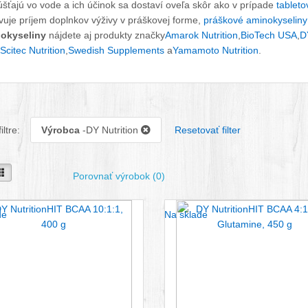
šťajú vo vode a ich účinok sa dostaví oveľa skôr ako v prípade
tableto
vuje príjem doplnkov výživy v práškovej forme,
práškové aminokyseliny
okyseliny
nájdete aj produkty značky
Amarok Nutrition
,
BioTech USA
,
D
Scitec Nutrition
,
Swedish Supplements
a
Yamamoto Nutrition
.
iltre:
Výrobca
-DY Nutrition
Resetovať filter
seba
Vedľa seba
Porovnať výrobok (0)
de
Na sklade