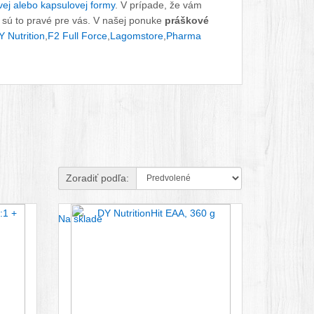
vej alebo kapsulovej formy
. V prípade, že vám
sú to pravé pre vás. V našej ponuke
práškové
Y Nutrition
,
F2 Full Force
,
Lagomstore
,
Pharma
Zoradiť podľa:
Na sklade