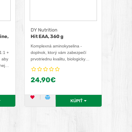
DY Nutrition
ine,
Hit EAA, 360 g
Komplexná aminokyselina -
1:1 +
doplnok, ktorý vám zabezpečí
, aby
prvotriednu kvalitu, biologicky
nej
dostupný zdroj 9 esenciálnych
 neho
aminokyselín (EAA), ktoré každý
24,90€
ci
potrebuje. EAA ovplyvňujú celý rad
o,
telesných funkcií vrátane funkcií
orgánov, žliaz, šliach a tepien,
pričom zohrávajú rozhodujúcu
DUKT
OBĽÚBENÝ PRODUKT
POROVNAŤ PRODUKT
KÚPIŤ
úlohu pri hojení rán a obnove
tkanív, najmä svalov a kostí, ale aj
kože a vlasov.