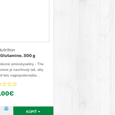
utrition
 Glutamine, 300 g
lexné aminokyseliny - The
mine je navrhnutý tak, aby
il telu najpopulárnejšiu
okyselinu po tréningu na
šenie regenerácie.
,00€
inácia beta-glukánu
ňuje imunitný systém a
odzené obranné systémy tela.
ktný doplnok po tréningu,
ĽÚBENÝ PRODUKT
POROVNAŤ PRODUKT
KÚPIŤ
j pre dni odpočinku na