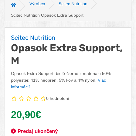
Výrobca
Scitec Nutrition
Hlavná stránka
Scitec Nutrition Opasok Extra Support
Scitec Nutrition
Opasok Extra Support,
M
Opasok Extra Support, bielé-čierné z materiálu 50%
polyester, 41% neoprén, 5% kov a 4% nylon.
Viac
informácií
0 hodnotení
Vaša cena:
20,90€
Dostupnosť:
Predaj ukončený