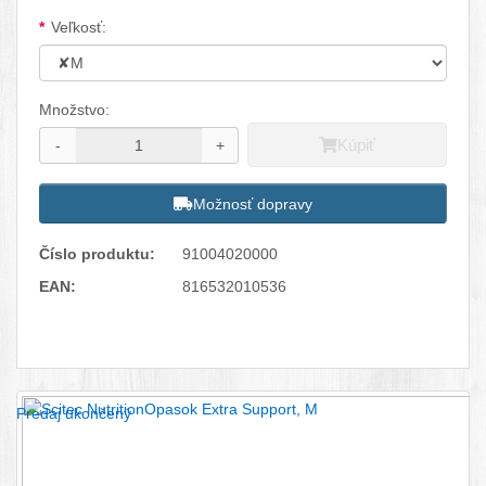
Dostupné možnosti
Veľkosť:
Množstvo:
Kúpiť
-
+
Možnosť dopravy
Číslo produktu:
91004020000
EAN:
816532010536
Facebook
Twitter
Pinterest
LinkedIn
Tumblr
reddit
Predaj ukončený