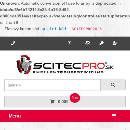
Unknown
: Automatic conversion of false to array is deprecated in
/data/c/6/c6b7421f-3a25-4b19-8d92-
d800cca8514e/scitecpro.sk/web/catalog/controller/startup/startu
on line
38
Zľavový kupón kód
uplatní kód:
SCITECPRO2025
Potrebujete poradiť? Zavolajte nám.
+421 910 664 456
Kontakt
Porovnanie
Regi
Prihlásiť sa
Hľadať
Hľadať
0 ks
0,00€
Menu
Rozbali