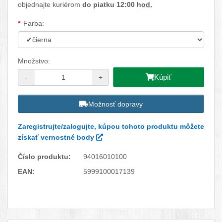
objednajte kuriérom
do piatku 12:00
hod.
Dostupné možnosti
Farba:
Množstvo:
Kúpiť
-
+
Možnosť dopravy
Zaregistrujte/zalogujte, kúpou tohoto produktu môžete
získať vernostné body
Číslo produktu:
94016010100
EAN:
5999100017139
Facebook
Twitter
Pinterest
LinkedIn
Tumblr
reddit