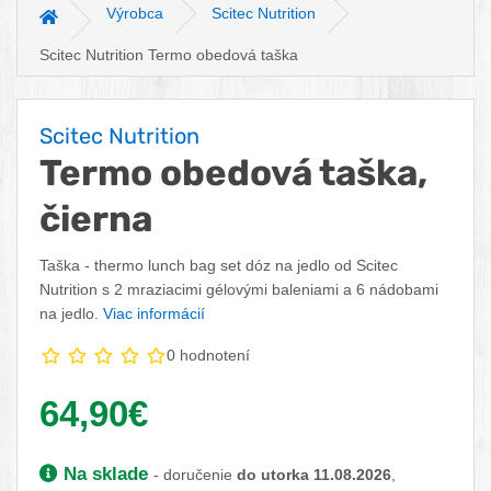
Výrobca
Scitec Nutrition
Hlavná stránka
Scitec Nutrition Termo obedová taška
Scitec Nutrition
Termo obedová taška,
čierna
Taška - thermo lunch bag set dóz na jedlo od Scitec
Nutrition s 2 mraziacimi gélovými baleniami a 6 nádobami
na jedlo.
Viac informácií
0 hodnotení
Vaša cena:
64,90€
Dostupnosť:
Na sklade
- doručenie
do utorka 11.08.2026
,