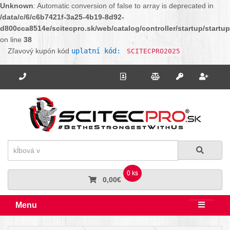
Unknown
: Automatic conversion of false to array is deprecated in
/data/c/6/c6b7421f-3a25-4b19-8d92-
d800cca8514e/scitecpro.sk/web/catalog/controller/startup/startu
on line
38
Zľavový kupón kód
uplatní kód:
SCITECPRO2025
Potrebujete poradiť? Zavolajte nám.
+421 910 664 456
Kontakt
Porovnanie
Regi
Prihlásiť sa
Hľadať
Hľadať
0 ks
0,00€
Menu
Rozbali