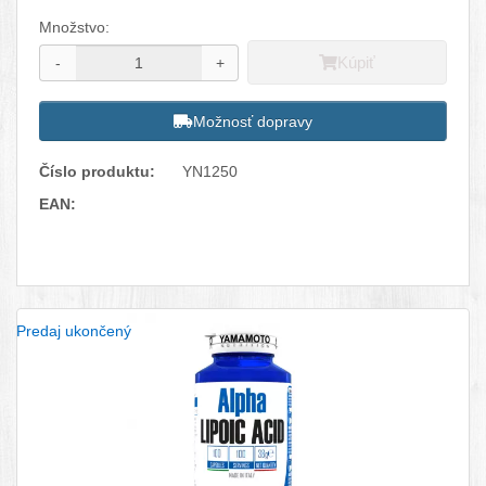
Množstvo:
Kúpiť
-
+
Možnosť dopravy
Číslo produktu:
YN1250
EAN:
Facebook
Twitter
Pinterest
LinkedIn
Tumblr
reddit
Predaj ukončený