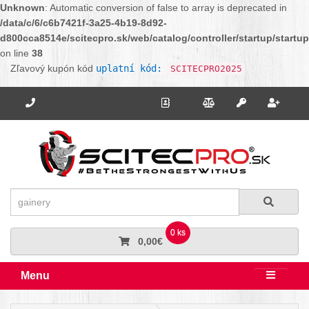
Unknown
: Automatic conversion of false to array is deprecated in
/data/c/6/c6b7421f-3a25-4b19-8d92-
d800cca8514e/scitecpro.sk/web/catalog/controller/startup/startu
on line
38
Zľavový kupón kód
uplatní kód:
SCITECPRO2025
Potrebujete poradiť? Zavolajte nám.
+421 910 664 456
Kontakt
Porovnanie
Regi
Prihlásiť sa
Hľadať
Hľadať
0 ks
0,00€
Menu
Rozbali