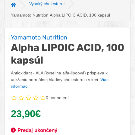
Vysoký cholesterol
Hlavná stránka
Yamamoto Nutrition Alpha LIPOIC ACID, 100 kapsúl
Yamamoto Nutrition
Alpha LIPOIC ACID, 100
kapsúl
Antioxidant - ALA (kyselina alfa-lipoová) prispieva k
udržaniu normálnej hladiny cholesterolu v krvi.
Viac
informácií
0 hodnotení
Vaša cena:
23,90€
Dostupnosť:
Predaj ukončený