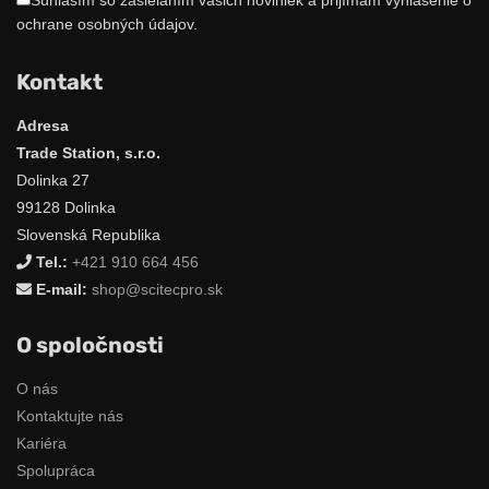
Súhlasím so zasielaním vašich noviniek a prijímam vyhlásenie o
ochrane osobných údajov.
Kontakt
Adresa
Trade Station, s.r.o.
Dolinka 27
99128 Dolinka
Slovenská Republika
Tel.:
+421 910 664 456
E-mail:
shop@scitecpro.sk
O spoločnosti
O nás
Kontaktujte nás
Kariéra
Spolupráca