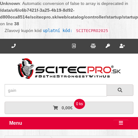
Unknown
: Automatic conversion of false to array is deprecated in
/data/c/6/c6b7421f-3a25-4b19-8d92-
d800cca8514e/scitecpro.sk/web/catalog/controller/startup/startu
on line
38
Zľavový kupón kód
uplatní kód:
SCITECPRO2025
Potrebujete poradiť? Zavolajte nám.
+421 910 664 456
Kontakt
Porovnanie
Regi
Prihlásiť sa
Hľadať
Hľadať
0 ks
0,00€
Menu
Rozbali