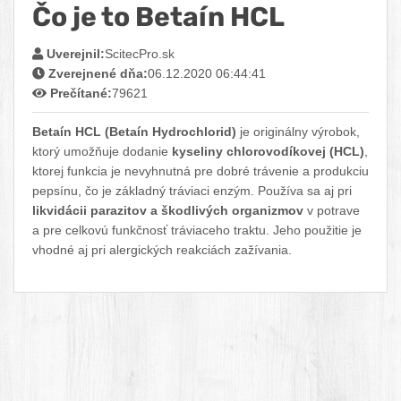
Čo je to Betaín HCL
Facebook
Twitter
Pinterest
LinkedIn
Tumblr
reddit
Uverejnil:
ScitecPro.sk
Zverejnené dňa:
06.12.2020 06:44:41
Prečítané:
79621
Betaín HCL (Betaín Hydrochlorid)
je originálny výrobok,
ktorý umožňuje dodanie
kyseliny chlorovodíkovej (HCL)
,
ktorej funkcia je nevyhnutná pre dobré trávenie a produkciu
pepsínu, čo je základný tráviaci enzým. Používa sa aj pri
likvidácii parazitov a škodlivých organizmov
v potrave
a pre celkovú funkčnosť tráviaceho traktu. Jeho použitie je
vhodné aj pri alergických reakciách zažívania.