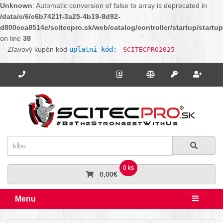
Unknown
: Automatic conversion of false to array is deprecated in
/data/c/6/c6b7421f-3a25-4b19-8d92-
d800cca8514e/scitecpro.sk/web/catalog/controller/startup/startu
on line
38
Zľavový kupón kód
uplatní kód:
SCITECPRO2025
Potrebujete poradiť? Zavolajte nám.
+421 910 664 456
Kontakt
Porovnanie
Regi
Prihlásiť sa
Hľadať
Hľadať
0 ks
0,00€
Menu
Rozbali