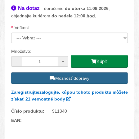
Dostupnosť:
Na dotaz
- doručenie
do utorka 11.08.2026
,
objednajte kuriérom
do nedele 12:00
hod.
Dostupné možnosti
Veľkosť:
Množstvo:
Kúpiť
-
+
Možnosť dopravy
Zaregistrujte/zalogujte, kúpou tohoto produktu môžete
získať 21 vernostné body
Číslo produktu:
911340
EAN:
Facebook
Twitter
Pinterest
LinkedIn
Tumblr
reddit