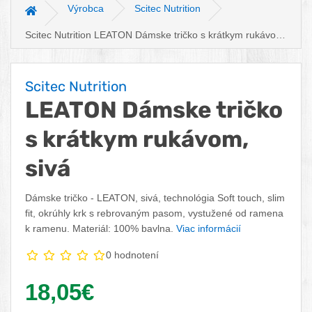
Výrobca
Scitec Nutrition
Hlavná stránka
Scitec Nutrition LEATON Dámske tričko s krátkym rukávom,
sivá
Scitec Nutrition
LEATON Dámske tričko
s krátkym rukávom,
sivá
Dámske tričko - LEATON, sivá, technológia Soft touch, slim
fit, okrúhly krk s rebrovaným pasom, vystužené od ramena
k ramenu. Materiál: 100% bavlna.
Viac informácií
0 hodnotení
Vaša cena:
18,05€