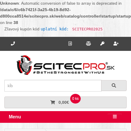
Unknown
: Automatic conversion of false to array is deprecated in
/data/c/6/c6b7421f-3a25-4b19-8d92-
d800cca8514e/scitecpro.sk/web/catalog/controller/startup/startu
on line
38
Zľavový kupón kód
uplatní kód:
SCITECPRO2025
Potrebujete poradiť? Zavolajte nám.
+421 910 664 456
Kontakt
Porovnanie
Regi
Prihlásiť sa
Hľadať
Hľadať
0 ks
0,00€
Menu
Rozbali