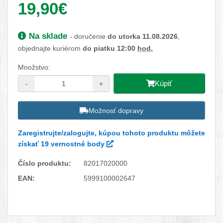
Vaša cena:
19,90€
Dostupnosť:
Na sklade
- doručenie
do utorka 11.08.2026
,
objednajte kuriérom
do piatku 12:00
hod.
Množstvo:
Kúpiť
-
+
Možnosť dopravy
Zaregistrujte/zalogujte, kúpou tohoto produktu môžete
získať 19 vernostné body
Číslo produktu:
82017020000
EAN:
5999100002647
Facebook
Twitter
Pinterest
LinkedIn
Tumblr
reddit