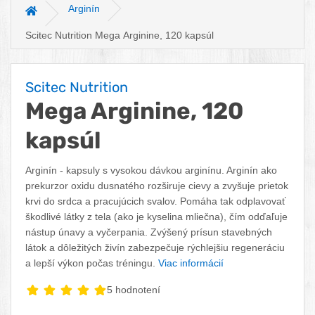
Arginín
Hlavná stránka
Scitec Nutrition Mega Arginine, 120 kapsúl
Scitec Nutrition
Mega Arginine, 120
kapsúl
Arginín - kapsuly s vysokou dávkou arginínu. Arginín ako
prekurzor oxidu dusnatého rozširuje cievy a zvyšuje prietok
krvi do srdca a pracujúcich svalov. Pomáha tak odplavovať
škodlivé látky z tela (ako je kyselina mliečna), čím odďaľuje
nástup únavy a vyčerpania. Zvýšený prísun stavebných
látok a dôležitých živín zabezpečuje rýchlejšiu regeneráciu
a lepší výkon počas tréningu.
Viac informácií
5 hodnotení