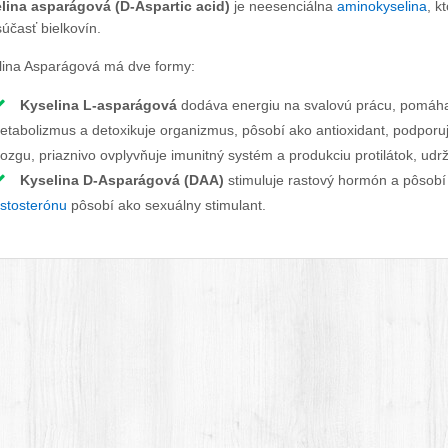
lina asparágová (D-Aspartic acid)
je neesenciálna
aminokyselina
, k
účasť bielkovín.
lina Asparágová má dve formy:
Kyselina L-asparágová
dodáva energiu na svalovú prácu, pomáha z
etabolizmus a detoxikuje organizmus, pôsobí ako antioxidant, podporuje
ozgu, priaznivo ovplyvňuje imunitný systém a produkciu protilátok, udr
Kyselina D-Asparágová (DAA)
stimuluje rastový hormón a pôsobí 
estosterónu
pôsobí ako sexuálny stimulant.