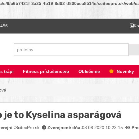
ta/c/6/c6b7421f-3a25-4b19-8d92-d800cca8514e/scitecpro.sk/web/cat
 456
Ko
Hľadať
s trápi
Fitness príslušenstvo
Oblečenie
Novinky
gová
 je to Kyselina asparágová
Faceb
Twitt
Pin
L
erejnil:
ScitecPro.sk
Zverejnené dňa:
08.08.2020 10:23:15
Pre