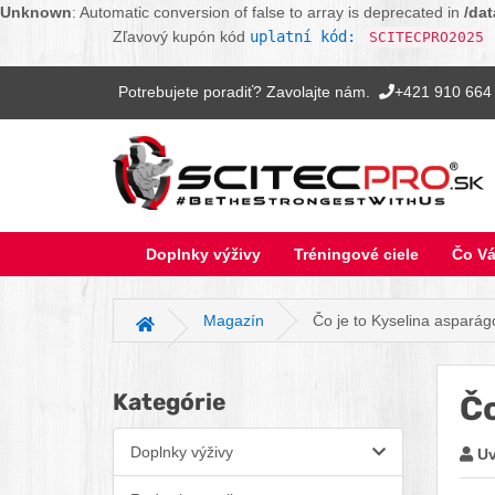
Unknown
: Automatic conversion of false to array is deprecated in
/da
Zľavový kupón kód
uplatní kód:
SCITECPRO2025
Potrebujete poradiť? Zavolajte nám.
+421 910 664
Doplnky výživy
Tréningové ciele
Čo Vá
Magazín
Čo je to Kyselina aspará
Hlavná stránka
Kategórie
Čo
Doplnky výživy
Uv