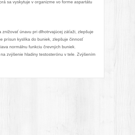
torá sa vyskytuje v organizme vo forme aspartátu
nižovať únavu pri dlhotrvajúcej záťaži, zlepšuje
 prísun kyslíka do buniek, zlepšuje činnosť
žiava normálnu funkciu črevných buniek.
na zvýšenie hladiny testosterónu v tele. Zvýšením