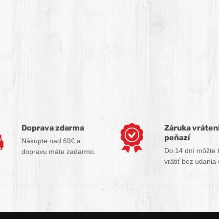
Doprava zdarma
Záruka vráten
peňazí
Nákupte nad 69€ a
Do 14 dní môžte 
dopravu máte zadarmo.
vrátiť bez udania