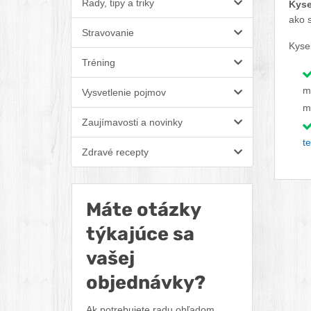
Rady, tipy a triky
Kyse
ako s
Stravovanie
Kyse
Tréning
m
Vysvetlenie pojmov
m
Zaujímavosti a novinky
t
Zdravé recepty
Máte otázky
týkajúce sa
vašej
objednávky?
Ak potrebujete radu ohľadom