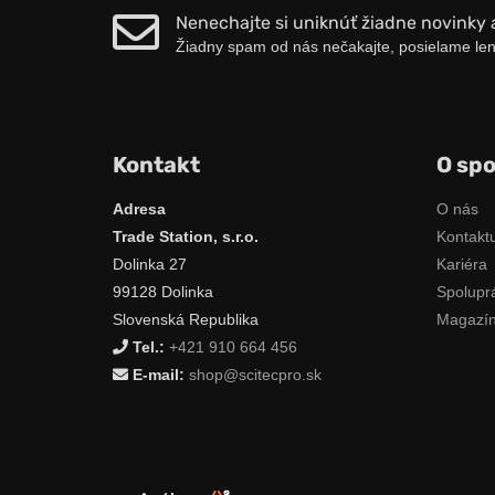
Nenechajte si uniknúť žiadne novinky 
Žiadny spam od nás nečakajte, posielame len
Kontakt
O spo
Adresa
O nás
Trade Station, s.r.o.
Kontaktu
Dolinka 27
Kariéra
99128 Dolinka
Spolupr
Slovenská Republika
Magazí
Tel.:
+421 910 664 456
E-mail:
shop@scitecpro.sk