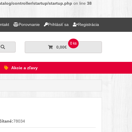
alog/controller/startup/startup.php
on line
38
ntakt
Porovnanie
Prihlásiť sa
Registrácia
0 ks
Hľadať
0,00€
Akcie a zľavy
ook
er
terest
inkedIn
Tumblr
reddit
čítané:
78034