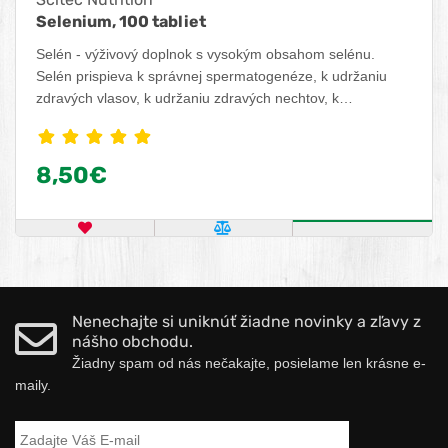
Selenium, 100 tabliet
Selén - výživový doplnok s vysokým obsahom selénu.
Selén prispieva k správnej spermatogenéze, k udržaniu
zdravých vlasov, k udržaniu zdravých nechtov, k
správnemu fungovaniu imunitného systému, k správnemu
fungovaniu štítnej žľazy a k ochrane buniek pred
oxidačným stresom.
8,50€
KÚPIŤ
Nenechajte si uniknúť žiadne novinky a zľavy z
nášho obchodu.
Žiadny spam od nás nečakajte, posielame len krásne e-
maily.