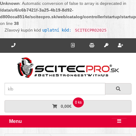
Unknown
: Automatic conversion of false to array is deprecated in
/data/c/6/c6b7421f-3a25-4b19-8d92-
d800cca8514e/scitecpro.sk/web/catalog/controller/startup/startu
on line
38
Zľavový kupón kód
uplatní kód:
SCITECPRO2025
Potrebujete poradiť? Zavolajte nám.
+421 910 664 456
Kontakt
Porovnanie
Regi
Prihlásiť sa
Hľadať
Hľadať
0 ks
0,00€
Menu
Rozbali