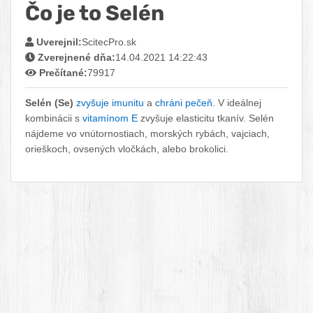
Čo je to Selén
Facebook
Twitter
Pinterest
LinkedIn
Tumblr
reddit
Uverejnil:
ScitecPro.sk
Zverejnené dňa:
14.04.2021 14:22:43
Prečítané:
79917
Selén (Se)
zvyšuje imunitu
a
chráni pečeň
. V ideálnej
kombinácii s
vitamínom E
zvyšuje elasticitu tkanív. Selén
nájdeme vo vnútornostiach, morských rybách, vajciach,
orieškoch, ovsených vločkách, alebo brokolici.