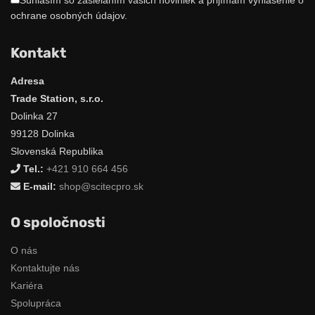
Súhlasím so zasielaním vašich noviniek a prijímam vyhlásenie o
ochrane osobných údajov.
Kontakt
Adresa
Trade Station, s.r.o.
Dolinka 27
99128 Dolinka
Slovenská Republika
Tel.:
+421 910 664 456
E-mail:
shop@scitecpro.sk
O spoločnosti
O nás
Kontaktujte nás
Kariéra
Spolupráca