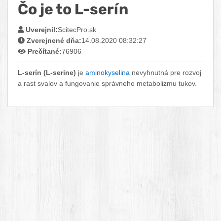
Čo je to L-serín
Facebook
Twitter
Pinterest
LinkedIn
Tumblr
reddit
Uverejnil:
ScitecPro.sk
Zverejnené dňa:
14.08.2020 08:32:27
Prečítané:
76906
L-serín (L-serine)
je
aminokyselina
nevyhnutná pre rozvoj
a rast svalov a fungovanie správneho metabolizmu tukov.