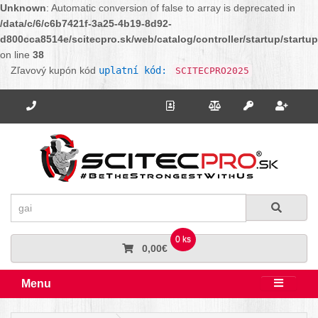
Unknown
: Automatic conversion of false to array is deprecated in
/data/c/6/c6b7421f-3a25-4b19-8d92-
d800cca8514e/scitecpro.sk/web/catalog/controller/startup/startu
on line
38
Zľavový kupón kód
uplatní kód:
SCITECPRO2025
Potrebujete poradiť? Zavolajte nám.
+421 910 664 456
Kontakt
Porovnanie
Regi
Prihlásiť sa
Hľadať
Hľadať
0 ks
0,00€
Menu
Rozbali