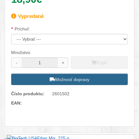
Dostupnosť:
Vypredané
Dostupné možnosti
Príchuť:
Množstvo:
Kúpiť
-
+
Možnosť dopravy
Číslo produktu:
2601502
EAN:
Facebook
Twitter
Pinterest
LinkedIn
Tumblr
reddit