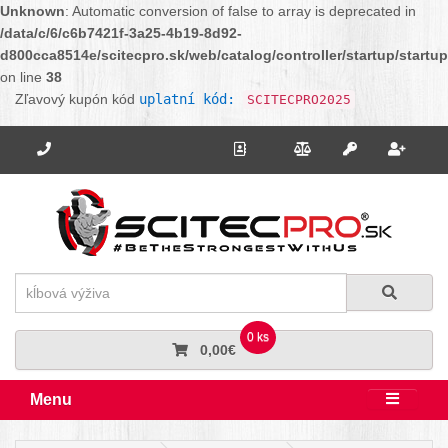
Unknown
: Automatic conversion of false to array is deprecated in
/data/c/6/c6b7421f-3a25-4b19-8d92-
d800cca8514e/scitecpro.sk/web/catalog/controller/startup/startu
on line
38
Zľavový kupón kód
uplatní kód:
SCITECPRO2025
Potrebujete poradiť? Zavolajte nám.
+421 910 664 456
Kontakt
Porovnanie
Regi
Prihlásiť sa
Hľadať
Hľadať
0 ks
0,00€
Menu
Rozbali