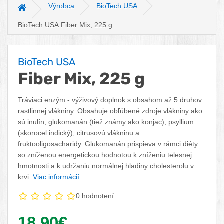
Výrobca
BioTech USA
Hlavná stránka
BioTech USA Fiber Mix, 225 g
BioTech USA
Fiber Mix, 225 g
Tráviaci enzým - výživový doplnok s obsahom až 5 druhov
rastlinnej vlákniny. Obsahuje obľúbené zdroje vlákniny ako
sú inulín, glukomanán (tiež známy ako konjac), psyllium
(skorocel indický), citrusovú vlákninu a
fruktooligosacharidy. Glukomanán prispieva v rámci diéty
so zníženou energetickou hodnotou k zníženiu telesnej
hmotnosti a k udržaniu normálnej hladiny cholesterolu v
krvi.
Viac informácií
0 hodnotení
Vaša cena:
18,90€