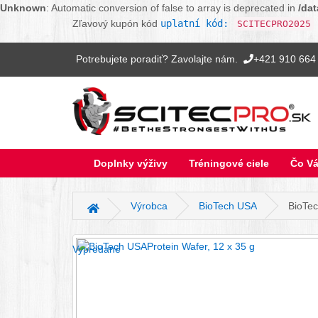
Unknown
: Automatic conversion of false to array is deprecated in
/da
Zľavový kupón kód
uplatní kód:
SCITECPRO2025
Potrebujete poradiť? Zavolajte nám.
+421 910 664
Doplnky výživy
Tréningové ciele
Čo Vá
Výrobca
BioTech USA
BioTec
Hlavná stránka
Vypredané