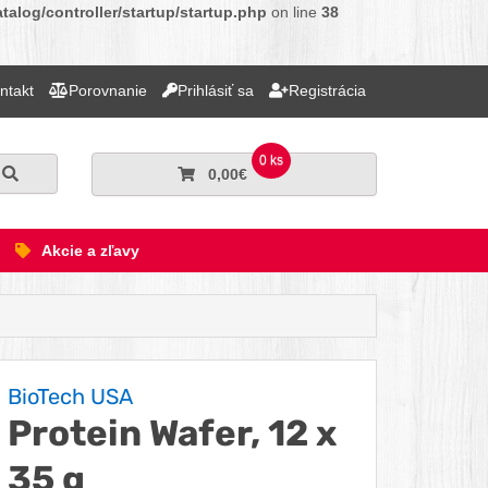
alog/controller/startup/startup.php
on line
38
ntakt
Porovnanie
Prihlásiť sa
Registrácia
0 ks
Hľadať
0,00€
Akcie a zľavy
BioTech USA
Protein Wafer, 12 x
35 g