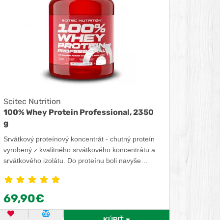
Scitec Nutrition
100% Whey Protein Professional, 2350
g
Srvátkový proteínový koncentrát - chutný proteín
vyrobený z kvalitného srvátkového koncentrátu a
srvátkového izolátu. Do proteínu boli navyše
pridané extra aminokyseliny a tráviace enzýmy.
100% Whey Protein Professional, 2350 g zo
srvátkového proteínu, podporuje rast svalov, ich
69,90€
ochranu a urýchľuje regeneráciu po náročnom
tréningu. Pridané tráviace enzýmy papaín a
OBĽÚBENÝ PRODUKT
POROVNAŤ PRODUKT
KÚPIŤ