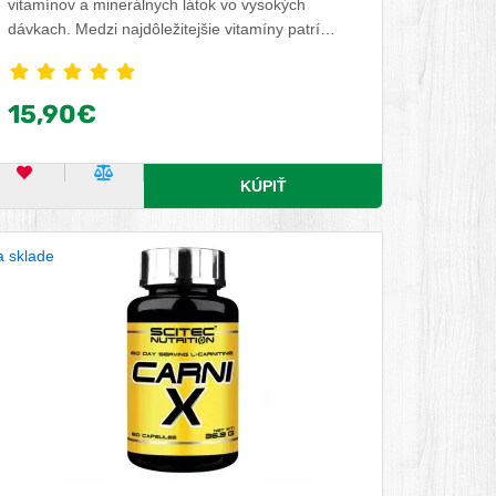
vitamínov a minerálnych látok vo vysokých
dávkach. Medzi najdôležitejšie vitamíny patrí
Vitamín C, ktorý prispieva k normálnej funkcii
imunitného a nervového systému a prispieva k
zníženiu únavy a vyčerpania. Vitamín B2
15,90€
podporuje správnu funkciu zraku. Medzi dôležité
minerálne látky patrí zinok, ktorý podporuje
plodnosť a udržiava normálnu hladinu
OBĽÚBENÝ PRODUKT
POROVNAŤ PRODUKT
KÚPIŤ
testosterónu.
 sklade