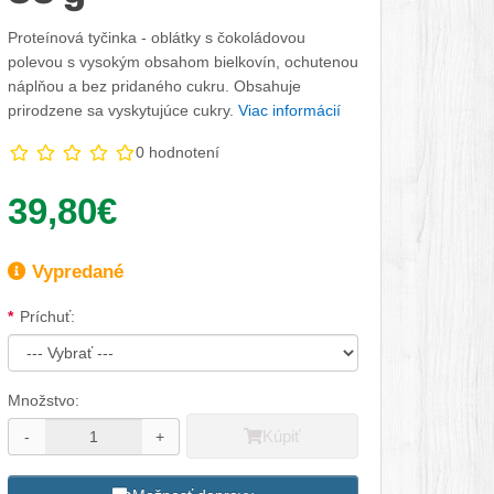
Proteínová tyčinka - oblátky s čokoládovou
polevou s vysokým obsahom bielkovín, ochutenou
náplňou a bez pridaného cukru. Obsahuje
prirodzene sa vyskytujúce cukry.
Viac informácií
0 hodnotení
Vaša cena:
39,80€
Dostupnosť:
Vypredané
Dostupné možnosti
Príchuť:
Množstvo:
Kúpiť
-
+