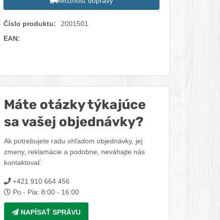
Možnosť dopravy
Číslo produktu:
2001501
EAN:
Facebook
Twitter
Pinterest
LinkedIn
Tumblr
reddit
Máte otázky týkajúce
sa vašej objednávky?
Ak potrebujete radu ohľadom objednávky, jej
zmeny, reklamácie a podobne, neváhajte nás
kontaktovať.
+421 910 664 456
Po - Pia: 8:00 - 16:00
NAPÍSAŤ SPRÁVU