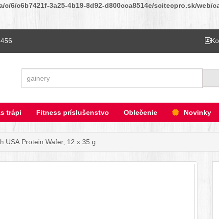
ta/c/6/c6b7421f-3a25-4b19-8d92-d800cca8514e/scitecpro.sk/web/cat
 456
Ko
Hľadať
s trápi
Fitness príslušenstvo
Oblečenie
Novinky
h USA Protein Wafer, 12 x 35 g