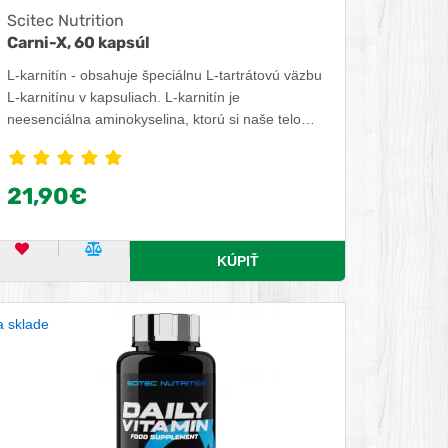
Scitec Nutrition
Carni-X, 60 kapsúl
L-karnitín - obsahuje špeciálnu L-tartrátovú väzbu
L-karnitínu v kapsuliach. L-karnitín je
neesenciálna aminokyselina, ktorú si naše telo
prirodzene vytvára a ukladá v kostrovom svalstve,
srdci a mozgu. Tartrátová väzba obsahuje
približne 68% čistého karnitínu a približne 32%
21,90€
tartrátu. Výhodou L-karnitín L-tartrátu oproti L-
karnitín báze je jeho menšia hygroskopickosť.
OBĽÚBENÝ PRODUKT
POROVNAŤ PRODUKT
KÚPIŤ
 sklade