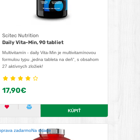
Scitec Nutrition
Daily Vita-Min, 90 tabliet
Multivitamín - daily Vita-Min je multivitamínovou
formulou typu „jedna tableta na deň“, s obsahom
27 aktívnych zložiek!
17,90€
OBĽÚBENÝ PRODUKT
POROVNAŤ PRODUKT
KÚPIŤ
oprava zadarmo
Na sklade