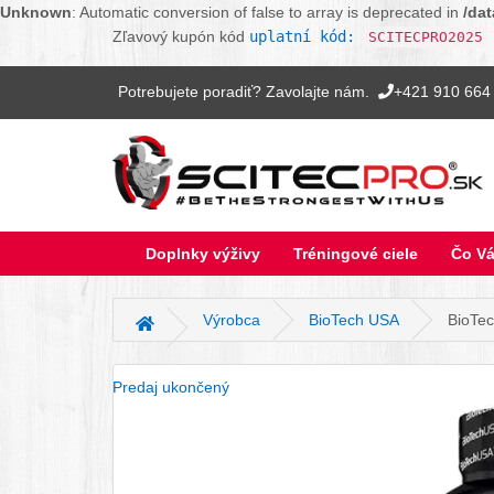
Unknown
: Automatic conversion of false to array is deprecated in
/da
Zľavový kupón kód
uplatní kód:
SCITECPRO2025
Potrebujete poradiť? Zavolajte nám.
+421 910 664
Doplnky výživy
Tréningové ciele
Čo Vá
Výrobca
BioTech USA
BioTec
Hlavná stránka
Predaj ukončený