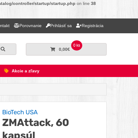
alog/controller/startup/startup.php
on line
38
ntakt
Porovnanie
Prihlásiť sa
Registrácia
0 ks
Hľadať
0,00€
Akcie a zľavy
BioTech USA
ZMAttack, 60
kapsúl