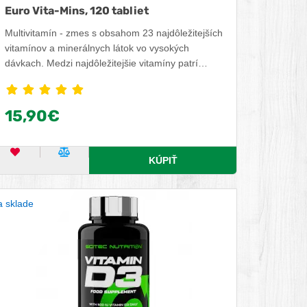
Euro Vita-Mins, 120 tabliet
Multivitamín - zmes s obsahom 23 najdôležitejších
vitamínov a minerálnych látok vo vysokých
dávkach. Medzi najdôležitejšie vitamíny patrí
Vitamín C, ktorý prispieva k normálnej funkcii
imunitného a nervového systému a prispieva k
zníženiu únavy a vyčerpania. Vitamín B2
15,90€
podporuje správnu funkciu zraku. Medzi dôležité
minerálne látky patrí zinok, ktorý podporuje
plodnosť a udržiava normálnu hladinu
OBĽÚBENÝ PRODUKT
POROVNAŤ PRODUKT
KÚPIŤ
testosterónu.
 sklade