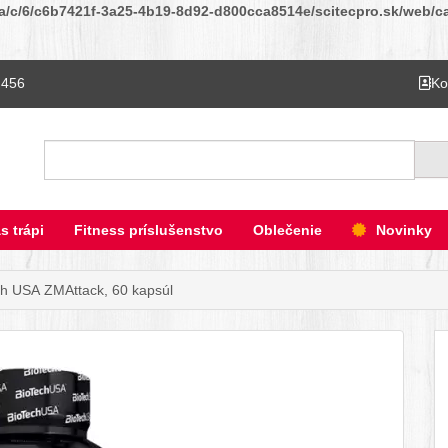
ta/c/6/c6b7421f-3a25-4b19-8d92-d800cca8514e/scitecpro.sk/web/cat
 456
Ko
Hľadať
s trápi
Fitness príslušenstvo
Oblečenie
Novinky
h USA ZMAttack, 60 kapsúl