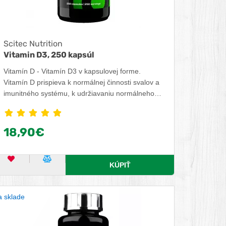
Scitec Nutrition
Vitamin D3, 250 kapsúl
Vitamín D - Vitamín D3 v kapsulovej forme.
Vitamín D prispieva k normálnej činnosti svalov a
imunitného systému, k udržiavaniu normálneho
stavu kostí a zubov, tiež k normálnemu
vstrebávaniu/využiteľnosti vápnika a fosforu.
18,90€
OBĽÚBENÝ PRODUKT
POROVNAŤ PRODUKT
KÚPIŤ
 sklade