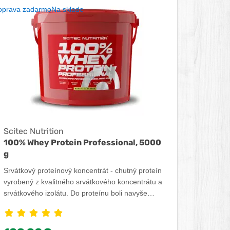
oprava zadarmo
Na sklade
Scitec Nutrition
100% Whey Protein Professional, 5000
g
Srvátkový proteínový koncentrát - chutný proteín
vyrobený z kvalitného srvátkového koncentrátu a
srvátkového izolátu. Do proteínu boli navyše
pridané extra aminokyseliny a tráviace enzýmy.
100% Whey Protein Professional, 5000 g zo
srvátkového proteínu, podporuje rast svalov, ich