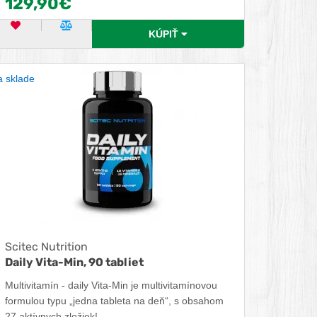
129,90€
ochranu a urýchľuje regeneráciu po náročnom
tréningu. Pridané tráviace enzýmy papaín a
OBĽÚBENÝ PRODUKT
POROVNAŤ PRODUKT
KÚPIŤ
bromelaín zabezpečujú bezproblémové strávenie
bielkovín a maximálne využitie živín.
 sklade
Scitec Nutrition
Daily Vita-Min, 90 tabliet
Multivitamín - daily Vita-Min je multivitamínovou
formulou typu „jedna tableta na deň“, s obsahom
27 aktívnych zložiek!