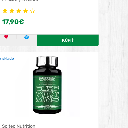
17,90€
OBĽÚBENÝ PRODUKT
POROVNAŤ PRODUKT
KÚPIŤ
 sklade
Scitec Nutrition