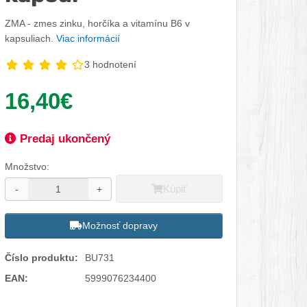
ZMA - zmes zinku, horčíka a vitamínu B6 v
kapsuliach.
Viac informácií
3 hodnotení
Vaša cena:
16,40€
Dostupnosť:
Predaj ukončený
Množstvo:
Kúpiť
-
+
Možnosť dopravy
Číslo produktu:
BU731
EAN:
5999076234400