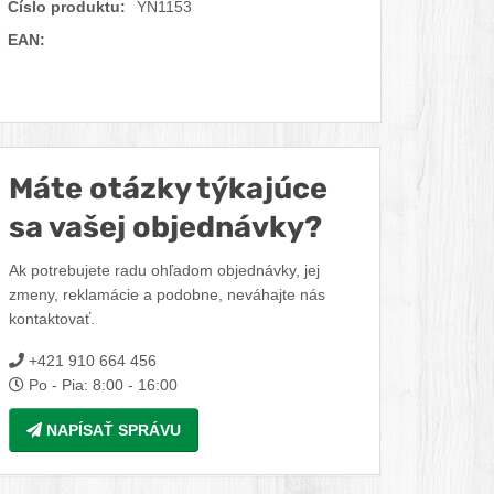
Číslo produktu:
YN1153
EAN:
Facebook
Twitter
Pinterest
LinkedIn
Tumblr
reddit
Máte otázky týkajúce
sa vašej objednávky?
Ak potrebujete radu ohľadom objednávky, jej
zmeny, reklamácie a podobne, neváhajte nás
kontaktovať.
+421 910 664 456
Po - Pia: 8:00 - 16:00
NAPÍSAŤ SPRÁVU