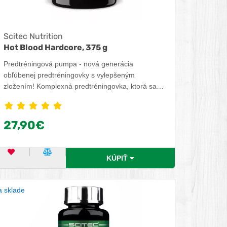
Scitec Nutrition
Hot Blood Hardcore, 375 g
Predtréningová pumpa - nová generácia
obľúbenej predtréningovky s vylepšeným
zložením! Komplexná predtréningovka, ktorá sa
vyznačuje vysokým obsahom kofeínu, kreatínu,
aminokyselín, nootropík, antioxidantov a
elektrolytov. Obsahuje jednu z
27,90€
najpreskúmanejších foriem kreatínu - kreatín
monohydrát, pri ktorom je dokázané, že zvyšuje
fyzickú výkonnosť v priebehu krátkodobých po
OBĽÚBENÝ PRODUKT
POROVNAŤ PRODUKT
KÚPIŤ
sebe nasledujúcich dávok veľmi intenzívneho
cvičenia.
 sklade