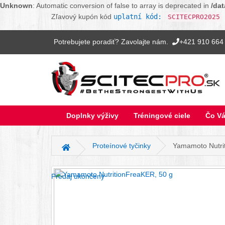
Unknown
: Automatic conversion of false to array is deprecated in
/da
Zľavový kupón kód
uplatní kód:
SCITECPRO2025
Potrebujete poradiť? Zavolajte nám.
+421 910 664
Doplnky výživy
Tréningové ciele
Čo Vá
Proteínové tyčinky
Yamamoto Nutri
Hlavná stránka
Predaj ukončený