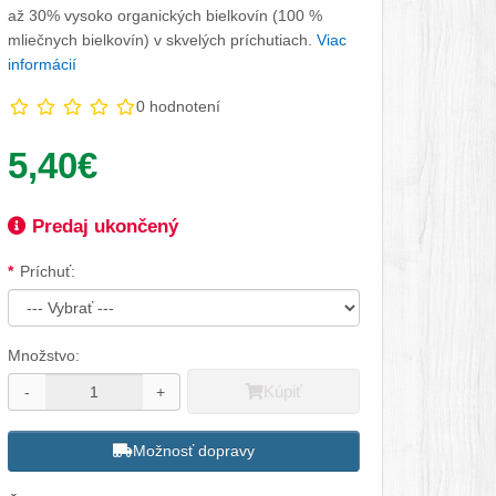
až 30% vysoko organických bielkovín (100 %
mliečnych bielkovín) v skvelých príchutiach.
Viac
informácií
0 hodnotení
Vaša cena:
5,40€
Dostupnosť:
Predaj ukončený
Dostupné možnosti
Príchuť:
Množstvo:
Kúpiť
-
+
Možnosť dopravy