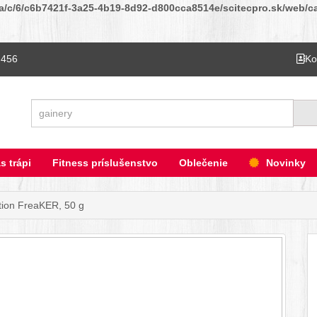
ta/c/6/c6b7421f-3a25-4b19-8d92-d800cca8514e/scitecpro.sk/web/cat
 456
Ko
Hľadať
s trápi
Fitness príslušenstvo
Oblečenie
Novinky
tion FreaKER, 50 g