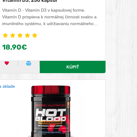
Vitamin D3, 250 kapsúl
Vitamín D - Vitamín D3 v kapsulovej forme.
Vitamín D prispieva k normálnej činnosti svalov a
imunitného systému, k udržiavaniu normálneho
stavu kostí a zubov, tiež k normálnemu
vstrebávaniu/využiteľnosti vápnika a fosforu.
18,90€
OBĽÚBENÝ PRODUKT
POROVNAŤ PRODUKT
KÚPIŤ
 sklade