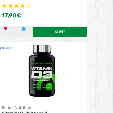
17,90€
OBĽÚBENÝ PRODUKT
POROVNAŤ PRODUKT
KÚPIŤ
 sklade
Scitec Nutrition