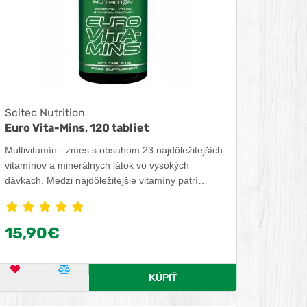
Scitec Nutrition
Euro Vita-Mins, 120 tabliet
Multivitamín - zmes s obsahom 23 najdôležitejších
vitamínov a minerálnych látok vo vysokých
dávkach. Medzi najdôležitejšie vitamíny patrí
Vitamín C, ktorý prispieva k normálnej funkcii
imunitného a nervového systému a prispieva k
zníženiu únavy a vyčerpania. Vitamín B2
15,90€
podporuje správnu funkciu zraku. Medzi dôležité
minerálne látky patrí zinok, ktorý podporuje
plodnosť a udržiava normálnu hladinu
OBĽÚBENÝ PRODUKT
POROVNAŤ PRODUKT
KÚPIŤ
testosterónu.