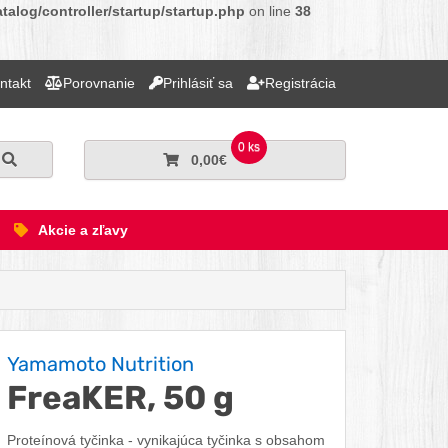
alog/controller/startup/startup.php
on line
38
ntakt
Porovnanie
Prihlásiť sa
Registrácia
0 ks
Hľadať
0,00€
Akcie a zľavy
Yamamoto Nutrition
FreaKER, 50 g
Proteínová tyčinka - vynikajúca tyčinka s obsahom