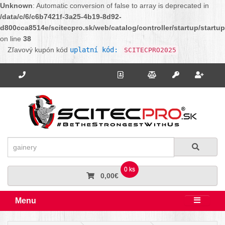
Unknown
: Automatic conversion of false to array is deprecated in
/data/c/6/c6b7421f-3a25-4b19-8d92-
d800cca8514e/scitecpro.sk/web/catalog/controller/startup/startu
on line
38
Zľavový kupón kód
uplatní kód:
SCITECPRO2025
Potrebujete poradiť? Zavolajte nám.
+421 910 664 456
Kontakt
Porovnanie
Regi
Prihlásiť sa
Hľadať
Hľadať
0 ks
0,00€
Menu
Rozbali