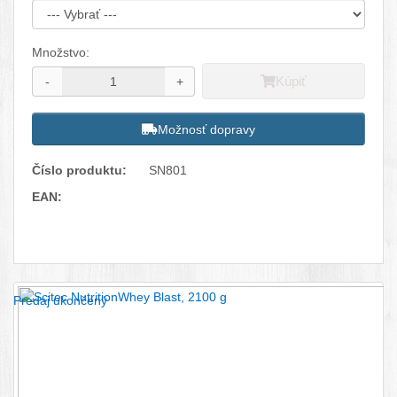
Množstvo:
Kúpiť
-
+
Možnosť dopravy
Číslo produktu:
SN801
EAN:
Facebook
Twitter
Pinterest
LinkedIn
Tumblr
reddit
Predaj ukončený