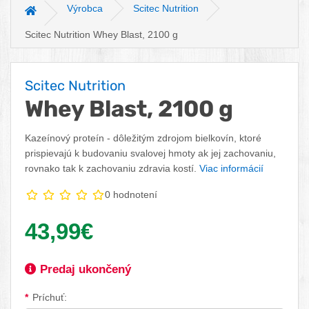
Výrobca
Scitec Nutrition
Hlavná stránka
Scitec Nutrition Whey Blast, 2100 g
Scitec Nutrition
Whey Blast, 2100 g
Kazeínový proteín - dôležitým zdrojom bielkovín, ktoré
prispievajú k budovaniu svalovej hmoty ak jej zachovaniu,
rovnako tak k zachovaniu zdravia kostí.
Viac informácií
0 hodnotení
Vaša cena:
43,99€
Dostupnosť:
Predaj ukončený
Dostupné možnosti
Príchuť: