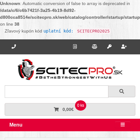
Unknown
: Automatic conversion of false to array is deprecated in
/data/c/6/c6b7421f-3a25-4b19-8d92-
d800cca8514e/scitecpro.sk/web/catalog/controller/startup/startu
on line
38
Zľavový kupón kód
uplatní kód:
SCITECPRO2025
Potrebujete poradiť? Zavolajte nám.
+421 910 664 456
Kontakt
Porovnanie
Regi
Prihlásiť sa
Hľadať
Hľadať
0 ks
0,00€
Menu
Rozbali