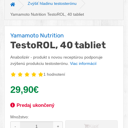
Zvýšiť hladinu testosterónu
Hlavná stránka
Yamamoto Nutrition TestoROL, 40 tabliet
Yamamoto Nutrition
TestoROL, 40 tabliet
Anabolizér - produkt s novou receptúrou podporuje
zvýšenú produkciu testosterónu.
Viac informácií
1 hodnotení
Vaša cena:
29,90€
Dostupnosť:
Predaj ukončený
Množstvo:
Kúpiť
-
+