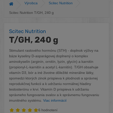
Výrobca
Scitec Nutrition
Hlavná stránka
Scitec Nutrition T/GH, 240 g
Scitec Nutrition
T/GH, 240 g
Stimulant rastového hormónu (STH) - doplnok výživy na
báze kyseliny D-asparágovej doplnený o komplex
aminokyselín (arginín, ornitín, lyzín, glycín) a karnitín
(propionyl-L-karnitín a acetyl L-karnitín). T/GH obsahuje
vitamín D3, bór a iné životne dôležité minerálne látky,
spomedzi ktorých zinok prispieva k plodnosti a správnej
reprodukčnej funkcii a k udržaniu normálnej hladiny
testosterónu v krvi. Vitamín D prispieva k udržaniu
správneho fungovania svalov a k správnemu fungovaniu
imunitného systému.
Viac informácií
6 hodnotení