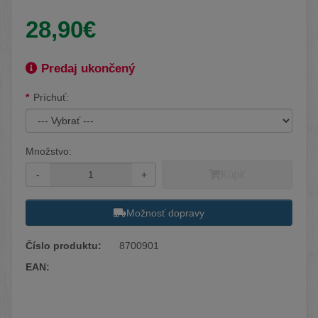
Vaša cena:
28,90€
Dostupnosť:
Predaj ukončený
Dostupné možnosti
Príchuť:
Množstvo:
Kúpiť
-
+
Možnosť dopravy
Číslo produktu:
8700901
EAN:
Facebook
Twitter
Pinterest
LinkedIn
Tumblr
reddit