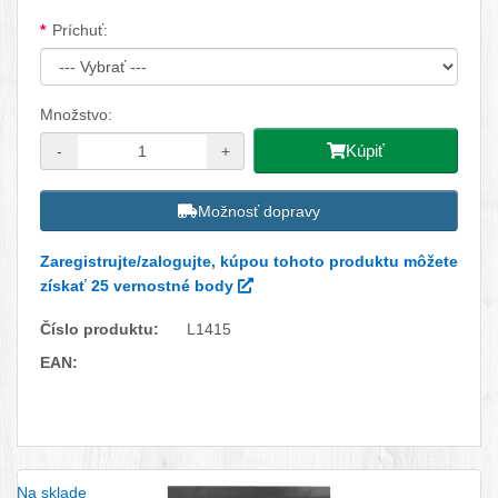
Dostupné možnosti
Príchuť:
Množstvo:
Kúpiť
-
+
Možnosť dopravy
Zaregistrujte/zalogujte, kúpou tohoto produktu môžete
získať 25 vernostné body
Číslo produktu:
L1415
EAN:
Facebook
Twitter
Pinterest
LinkedIn
Tumblr
reddit
Na sklade