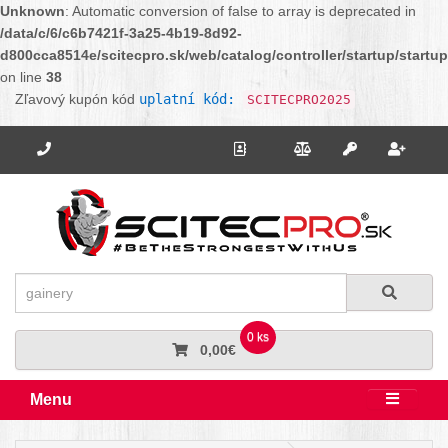
Unknown
: Automatic conversion of false to array is deprecated in
/data/c/6/c6b7421f-3a25-4b19-8d92-
d800cca8514e/scitecpro.sk/web/catalog/controller/startup/startu
on line
38
Zľavový kupón kód
uplatní kód:
SCITECPRO2025
Potrebujete poradiť? Zavolajte nám.
+421 910 664 456
Kontakt
Porovnanie
Regi
Prihlásiť sa
Hľadať
Hľadať
0 ks
0,00€
Menu
Rozbali