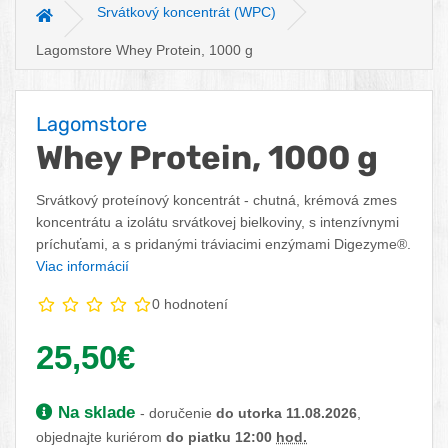
Srvátkový koncentrát (WPC)
Hlavná stránka
Lagomstore Whey Protein, 1000 g
Lagomstore
Whey Protein, 1000 g
Srvátkový proteínový koncentrát - chutná, krémová zmes
koncentrátu a izolátu srvátkovej bielkoviny, s intenzívnymi
príchuťami, a s pridanými tráviacimi enzýmami Digezyme®.
Viac informácií
0 hodnotení
Vaša cena:
25,50€
Dostupnosť:
Na sklade
- doručenie
do utorka 11.08.2026
,
objednajte kuriérom
do piatku 12:00
hod.