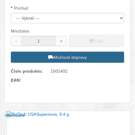
Dostupné možnosti
Príchuť:
Množstvo:
Kúpiť
-
+
Možnosť dopravy
Číslo produktu:
1501402
EAN:
Facebook
Twitter
Pinterest
LinkedIn
Tumblr
reddit
Vypredané