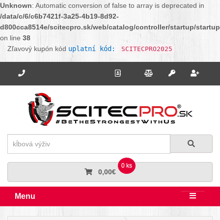
Unknown
: Automatic conversion of false to array is deprecated in
/data/c/6/c6b7421f-3a25-4b19-8d92-
d800cca8514e/scitecpro.sk/web/catalog/controller/startup/startu
on line
38
Zľavový kupón kód
uplatní kód:
SCITECPRO2025
Potrebujete poradiť? Zavolajte nám.
+421 910 664 456
Kontakt
Porovnanie
Regi
Prihlásiť sa
Hľadať
Hľadať
0 ks
0,00€
Menu
Rozbali