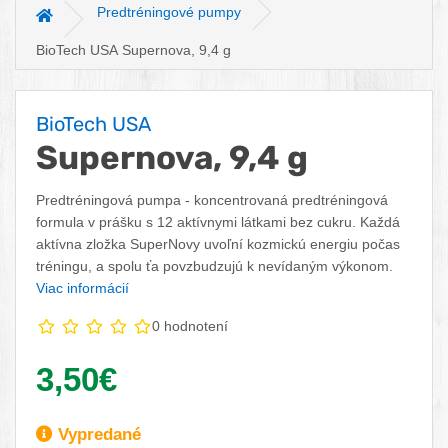
Predtréningové pumpy
Hlavná stránka
BioTech USA Supernova, 9,4 g
BioTech USA
Supernova, 9,4 g
Predtréningová pumpa - koncentrovaná predtréningová
formula v prášku s 12 aktívnymi látkami bez cukru. Každá
aktívna zložka SuperNovy uvoľní kozmickú energiu počas
tréningu, a spolu ťa povzbudzujú k nevídaným výkonom.
Viac informácií
0 hodnotení
Vaša cena:
3,50€
Dostupnosť:
Vypredané