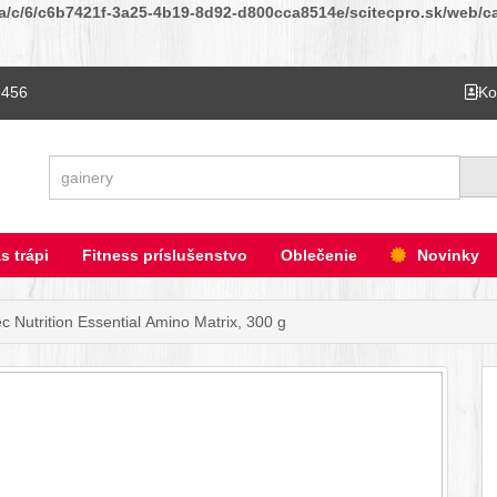
ta/c/6/c6b7421f-3a25-4b19-8d92-d800cca8514e/scitecpro.sk/web/cat
 456
Ko
Hľadať
s trápi
Fitness príslušenstvo
Oblečenie
Novinky
ec Nutrition Essential Amino Matrix, 300 g