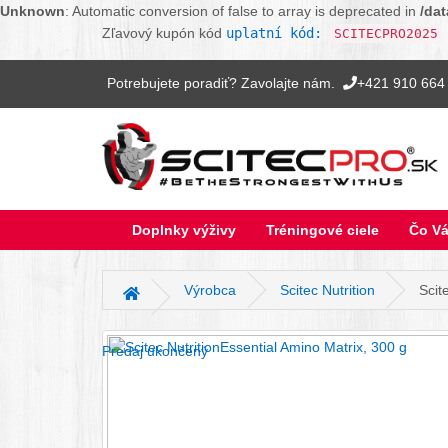
Unknown
: Automatic conversion of false to array is deprecated in
/da
Zľavový kupón kód
uplatní kód:
SCITECPRO2025
Potrebujete poradiť? Zavolajte nám.
+421 910 664
Doplnky výživy
Tréningové ciele
Čo Vá
Výrobca
Scitec Nutrition
Scit
Hlavná stránka
Predaj ukončený