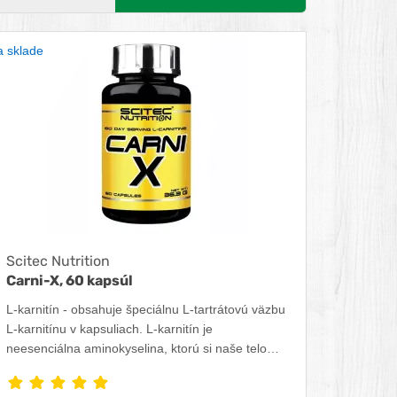
 sklade
Scitec Nutrition
Carni-X, 60 kapsúl
L-karnitín - obsahuje špeciálnu L-tartrátovú väzbu
L-karnitínu v kapsuliach. L-karnitín je
neesenciálna aminokyselina, ktorú si naše telo
prirodzene vytvára a ukladá v kostrovom svalstve,
srdci a mozgu. Tartrátová väzba obsahuje