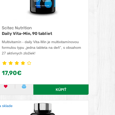
Scitec Nutrition
Daily Vita-Min, 90 tabliet
Multivitamín - daily Vita-Min je multivitamínovou
formulou typu „jedna tableta na deň“, s obsahom
27 aktívnych zložiek!
17,90€
OBĽÚBENÝ PRODUKT
POROVNAŤ PRODUKT
KÚPIŤ
 sklade