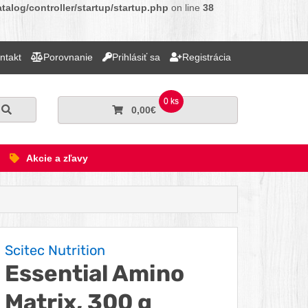
alog/controller/startup/startup.php
on line
38
ntakt
Porovnanie
Prihlásiť sa
Registrácia
0 ks
Hľadať
0,00€
Akcie a zľavy
Scitec Nutrition
Essential Amino
Matrix, 300 g