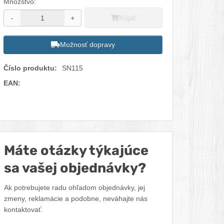
Množstvo:
Kúpiť
-
+
Možnosť dopravy
Číslo produktu:
SN115
EAN:
Facebook
Twitter
Pinterest
LinkedIn
Tumblr
reddit
Máte otázky týkajúce
sa vašej objednávky?
Ak potrebujete radu ohľadom objednávky, jej
zmeny, reklamácie a podobne, neváhajte nás
kontaktovať.