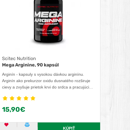
Scitec Nutrition
Mega Arginine, 90 kapsúl
Arginín - kapsuly s vysokou dávkou arginínu.
Arginín ako prekurzor oxidu dusnatého rozširuje
cievy a zvyšuje prietok krvi do srdca a pracujúcich
svalov. Pomáha tak odplavovať škodlivé látky z
tela (ako je kyselina mliečna), čím odďaľuje
nástup únavy a vyčerpania. Zvýšený prísun
15,90€
stavebných látok a dôležitých živín zabezpečuje
rýchlejšiu regeneráciu a lepší výkon počas
tréningu.
OBĽÚBENÝ PRODUKT
POROVNAŤ PRODUKT
KÚPIŤ