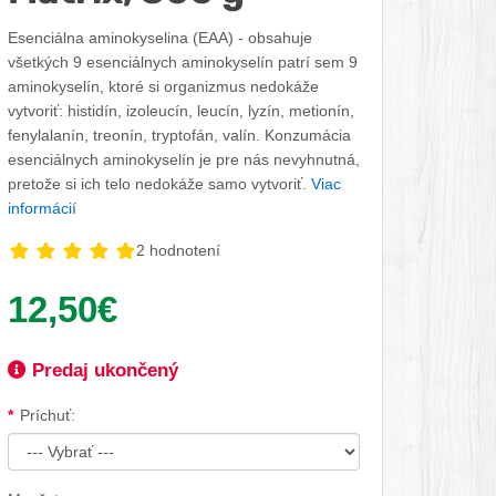
Esenciálna aminokyselina (EAA) - obsahuje
všetkých 9 esenciálnych aminokyselín patrí sem 9
aminokyselín, ktoré si organizmus nedokáže
vytvoriť: histidín, izoleucín, leucín, lyzín, metionín,
fenylalanín, treonín, tryptofán, valín. Konzumácia
esenciálnych aminokyselín je pre nás nevyhnutná,
pretože si ich telo nedokáže samo vytvoriť.
Viac
informácií
2 hodnotení
Vaša cena:
12,50€
Dostupnosť:
Predaj ukončený
Dostupné možnosti
Príchuť: