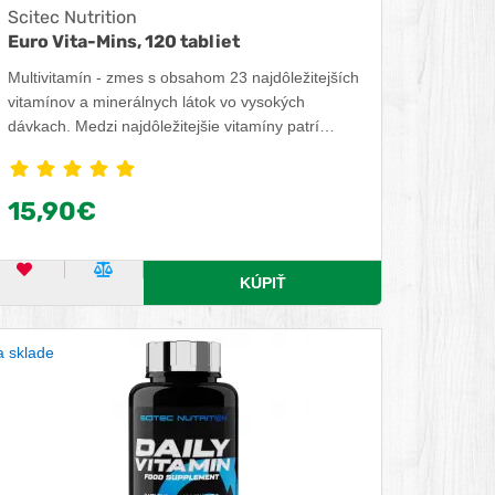
Scitec Nutrition
Euro Vita-Mins, 120 tabliet
Multivitamín - zmes s obsahom 23 najdôležitejších
vitamínov a minerálnych látok vo vysokých
dávkach. Medzi najdôležitejšie vitamíny patrí
Vitamín C, ktorý prispieva k normálnej funkcii
imunitného a nervového systému a prispieva k
zníženiu únavy a vyčerpania. Vitamín B2
15,90€
podporuje správnu funkciu zraku. Medzi dôležité
minerálne látky patrí zinok, ktorý podporuje
plodnosť a udržiava normálnu hladinu
OBĽÚBENÝ PRODUKT
POROVNAŤ PRODUKT
KÚPIŤ
testosterónu.
 sklade