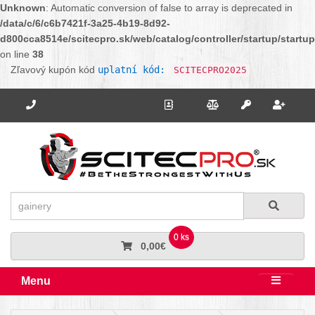
Unknown
: Automatic conversion of false to array is deprecated in
/data/c/6/c6b7421f-3a25-4b19-8d92-
d800cca8514e/scitecpro.sk/web/catalog/controller/startup/startu
on line
38
Zľavový kupón kód
uplatní kód:
SCITECPRO2025
Potrebujete poradiť? Zavolajte nám.
+421 910 664 456
Kontakt
Porovnanie
Regi
Prihlásiť sa
Hľadať
Hľadať
0 ks
0,00€
Menu
Rozbali