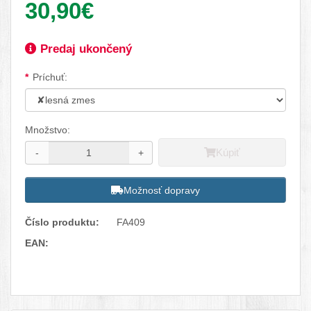
30,90€
Dostupnosť:
Predaj ukončený
Dostupné možnosti
Príchuť:
Množstvo:
Kúpiť
-
+
Možnosť dopravy
Číslo produktu:
FA409
EAN:
Facebook
Twitter
Pinterest
LinkedIn
Tumblr
reddit