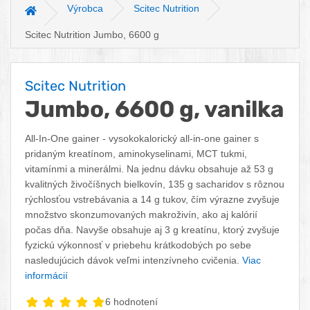
Výrobca
Scitec Nutrition
Hlavná stránka
Scitec Nutrition Jumbo, 6600 g
Scitec Nutrition
Jumbo, 6600 g, vanilka
All-In-One gainer - vysokokalorický all-in-one gainer s
pridaným kreatínom, aminokyselinami, MCT tukmi,
vitamínmi a minerálmi. Na jednu dávku obsahuje až 53 g
kvalitných živočíšnych bielkovín, 135 g sacharidov s rôznou
rýchlosťou vstrebávania a 14 g tukov, čím výrazne zvyšuje
množstvo skonzumovaných makroživín, ako aj kalórií
počas dňa. Navyše obsahuje aj 3 g kreatínu, ktorý zvyšuje
fyzickú výkonnosť v priebehu krátkodobých po sebe
nasledujúcich dávok veľmi intenzívneho cvičenia.
Viac
informácií
6 hodnotení