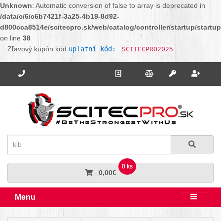
Unknown
: Automatic conversion of false to array is deprecated in
/data/c/6/c6b7421f-3a25-4b19-8d92-
d800cca8514e/scitecpro.sk/web/catalog/controller/startup/startu
on line
38
Zľavový kupón kód
uplatní kód:
SCITECPRO2025
Potrebujete poradiť? Zavolajte nám.
+421 910 664 456
Kontakt
Porovnanie
Regi
Prihlásiť sa
Hľadať
Hľadať
0 ks
0,00€
Menu
Rozbali