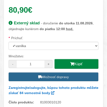
Vaša cena:
80,90€
Dostupnosť:
Externý sklad
- doručenie
do utorka 11.08.2026
,
objednajte kuriérom
do piatku 12:00
hod.
Dostupné možnosti
Príchuť:
Množstvo:
Kúpiť
-
+
Možnosť dopravy
Zaregistrujte/zalogujte, kúpou tohoto produktu môžete
získať 84 vernostné body
Číslo produktu:
81003010120